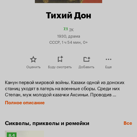
Тихий Дон
2K
Рейтинг
7.1
Кинопоиска
1930, драма
7.1
СССР, 1 ч 54 мин, 0+
Оценить
Буду смотреть
Добавить
Еще
Канун первой мировой войны. Казаки одной из донских 
станиц уходят в лагерь на военные сборы. Среди них 
Степан, муж молодой казачки Аксиньи. Проводив 
нелюбимого мужа, Аксинья сближается с Григорием, 
Полное описание
сыном казака Пантелея Мелехова. Старик, узнав о связи 
сына с чужой женой, решает остепенить его и женит на 
дочери богатого казака Коршунова Наталье. Но женитьба 
Сиквелы, приквелы и ремейки
Все
не смогла заглушить любви Григория к Аксинье...
Рейтинг
8.4