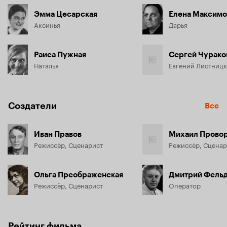
Эмма Цесарская
Елена Максимо
Аксинья
Дарья
Раиса Пужная
Сергей Чурако
Наталья
Евгений Листниц
Создатели
Все
Иван Правов
Михаил Прово
Режиссёр, Сценарист
Режиссёр, Сценар
Ольга Преображенская
Дмитрий Фель
Режиссёр, Сценарист
Оператор
Рейтинг фильма