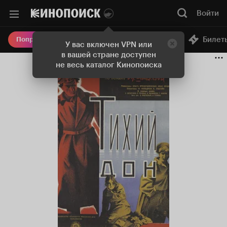
Войти
Онлайн-кинотеатр
Билет
Попробовать Плюс
У вас включен VPN или
в вашей стране доступен
не весь каталог Кинопоиска