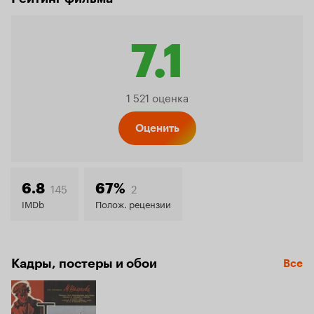
7.1
Рейтин
1 521 оценка
Кинопо
Оценить
7.1
145
2
6.8
67%
IMDb
Полож. рецензии
Кадры, постеры и обои
Все