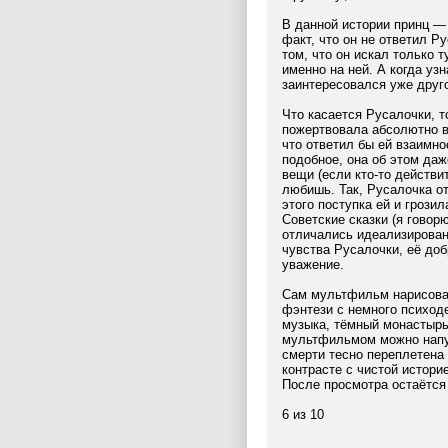
В данной истории принц — 
факт, что он не ответил 
том, что он искал только 
именно на ней. А когда узн
заинтересовался уже друг
Что касается Русалочки, то
пожертвовала абсолютно в
что ответил бы ей взаимно
подобное, она об этом да
вещи (если кто-то действит
любишь. Так, Русалочка от
этого поступка ей и грози
Советские сказки (я говор
отличались идеализирован
чувства Русалочки, её до
уважение.
Сам мультфильм нарисован
фэнтези с немного психоде
музыка, тёмный монастырь
мультфильмом можно напуг
смерти тесно переплетена 
контрасте с чистой истори
После просмотра остаётся
6 из 10