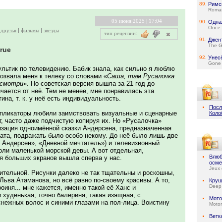
89.
Римс
Roman
05 июня 2025 | 17:04
90.
Одна
Once 
друзья
фильмы
звёзды
тип рецензии:
91.
Джен
The G
frue
92.
Унес
Gone 
ультик по телевидению. Бабик знала, как сильно я люблю
озвала меня к телеку со словами «
Саша, там Русалочка
 смотри
». Но советская версия вышла за 21 год до
чается от неё. Тем не менее, мне понравилась эта
ина, т. к. у неё есть индивидуальность.
Посл
пликаторы любили заимствовать визуальные и сценарные
Коло
г, часто даже подчистую копируя их. Но «Русалочка»
низация одноимённой сказки Андерсена, предназначенная
ката, подражать было особо некому. До неё было лишь две
н Андерсен», «Дневной мечтатель») и телевизионный
оли маленькой морской девы. А вот отдельная,
Влюб
я больших экранов вышла сперва у нас.
осме
Jeux 
ительной. Рисунки далеко не так тщательны и роскошны,
Льва Атаманова, но всё равно по-своему красивы. А то,
Круш
Deep
оиня... мне кажется, именно такой её Ханс и
 худенькая, точно балерина, такая изящная; с
Мото
ежных волос и синими глазами на пол-лица. Воистину
Motor
Ветк