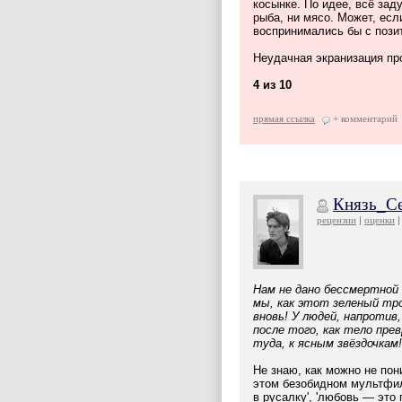
косынке. По идее, всё зад
рыба, ни мясо. Может, есл
воспринимались бы с пози
Неудачная экранизация пр
4 из 10
прямая ссылка
+ комментарий
Князь_С
рецензии
оценки
Нам не дано бессмертной 
мы, как этот зеленый тро
вновь! У людей, напротив
после того, как тело пре
туда, к ясным звёздочкам! 
Не знаю, как можно не пони
этом безобидном мультфил
в русалку', 'любовь — это п