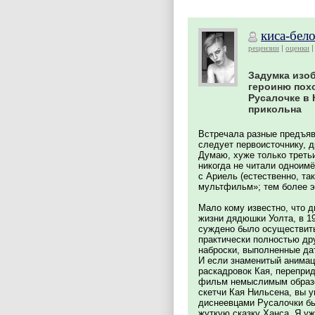
киса-бел
рецензии
оценки
Задумка изо
героиню пох
Русалочке в 
прикольна
Встречала разные предъявы
следует первоисточнику, д
Думаю, хуже только третьи
никогда не читали одноимё
с Ариель (естественно, та
мультфильм»; тем более эт
Мало кому известно, что 
жизни дядюшки Уолта, в 19
суждено было осуществитьс
практически полностью др
наброски, выполненные да
И если знаменитый анимац
раскадровок Кая, перепри
фильм немыслимым образом
скетчи Кая Нильсена, вы 
диснеевцами Русалочки бы
жуткую сказку Ханса. Я у