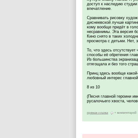
доступ к наследию студии 
впечатление.
Сравнивать рисовку худож
диснеевской лучше картинк
кому вообще придёт в гол
несравнимы. Эта версия б
Кино снято в таких холодн
просмотра с детьми. Нет, 
То, что здесь отсутствует
способы её обретения глав
Из большинства экранизац
отягощала и без того стр
Принц здесь вообще какой-
любовный интерес главной 
8 из 10
(Песня главной героини им
русалочьего хвоста, челов
прямая ссылка
+ комментарий