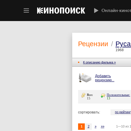
Онлайн-кино
Рецензии
/
Руса
1968
К описанию фильма »
Добавить
рецензию...
Все:
Положительные:
15
13
сортировать:
по рейтинг
1
2
»
»»
1—10 из 