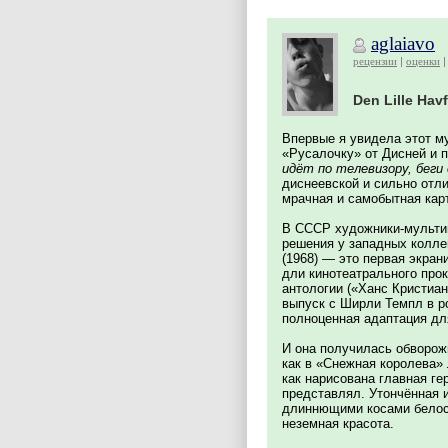
aglaiavo
рецензии
оценки
Den Lille Hav
Впервые я увидела этот м
«Русалочку» от Дисней и п
идёт по телевизору, беги
диснеевской и сильно отли
мрачная и самобытная карт
В СССР художники-мульти
решения у западных колле
(1968) — это первая экра
дли кинотеатрального про
антологии («Ханс Кристиа
выпуск с Ширли Темпл в р
полноценная адаптация дл
И она получилась обворож
как в «Снежная королева» 
как нарисована главная гер
представлял. Утончённая и
длиннющими косами белосн
неземная красота.