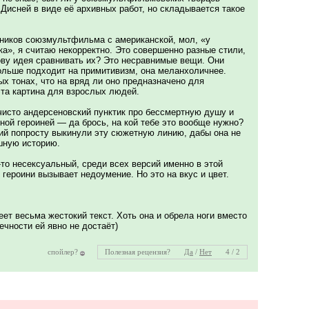
Дисней в виде её архивных работ, но складывается такое
ников союзмультфильма с американской, мол, «у
а», я считаю некорректно. Это совершенно разные стили,
ову идея сравнивать их? Это несравнимые вещи. Они
ольше подходит на примитивизм, она меланхоличнее.
ых тонах, что на вряд ли оно предназначено для
эта картина для взрослых людей.
 чисто андерсеновский пунктик про бессмертную душу и
ной героиней — да брось, на кой тебе это вообще нужно?
ий попросту выкинули эту сюжетную линию, дабы она не
ашную историю.
то несексуальный, среди всех версий именно в этой
героини вызывает недоумение. Но это на вкус и цвет.
еет весьма жестокий текст. Хоть она и обрела ноги вместо
ечности ей явно не достаёт)
спойлер?
Полезная рецензия?
Да
/
Нет
4 / 2