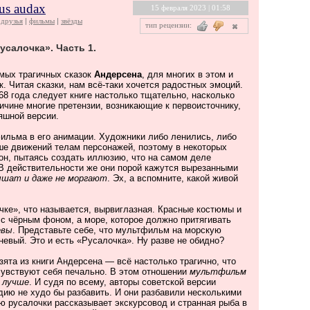
us audax
15 февраля 2023 | 01:58
друзья
фильмы
звёзды
тип рецензии:
усалочка». Часть 1.
мых трагичных сказок
Андерсена
, для многих в этом и
к. Читая сказки, нам всё-таки хочется радостных эмоций.
68 года следует книге настолько тщательно, насколько
ричине многие претензии, возникающие к первоисточнику,
яшной версии.
ильма в его анимации. Художники либо ленились, либо
ше движений телам персонажей, поэтому в некоторых
он, пытаясь создать иллюзию, что на самом деле
В действительности же они порой кажутся вырезанными
ышат и даже не моргают
. Эх, а вспомните, какой живой
чке», что называется, вырвиглазная. Красные костюмы и
 с чёрным фоном, а море, которое должно притягивать
евы
. Представьте себе, что мультфильм на морскую
невый. Это и есть «Русалочка». Ну разве не обидно?
зята из книги Андерсена — всё настолько трагично, что
чувствуют себя печально. В этом отношении
мультфильм
о лучше
. И судя по всему, авторы советской версии
дию не худо бы разбавить. И они разбавили несколькими
ю русалочки рассказывает экскурсовод и странная рыба в