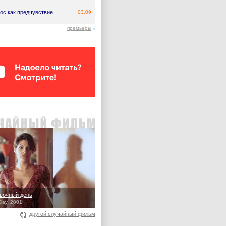
ос как предчувствие
03.09
премьеры
вочный день
 Day, 2001
другой случайный фильм