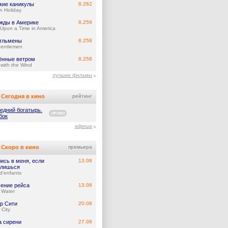
кие каникулы
8.262
 Holiday
жды в Америке
8.259
Upon a Time in America
тльмены
8.258
entlemen
ённые ветром
8.258
with the Wind
лучшие фильмы
Сегодня в кино
рейтинг
едний богатырь.
ПРОМО
бок
афиша
Скоро в кино
премьера
ись в меня, если
13.08
лишься
d'enfants
ение рейса
13.08
 Water
р Сити
20.08
 City
а сирени
27.08