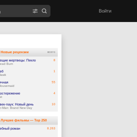
Войти
Новые рецензии
всего
ещие мертвецы: Пекло
8
Dead Burn
еб
1
Hawk
ичная
55
Housemaid
остережение
4
at
век-паук: Новый день
10
er-Man: Brand New Day
Лучшие фильмы — Top 250
ебный роман
8.263