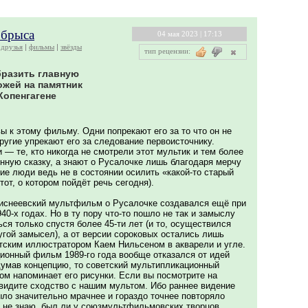
обрыса
04 мая 2023 | 17:13
друзья
фильмы
звёзды
тип рецензии:
бразить главную
ожей на памятник
Копенгагене
 к этому фильму. Одни попрекают его за то что он не
ругие упрекают его за следование первоисточнику.
 — те, кто никогда не смотрели этот мультик и тем более
нную сказку, а знают о Русалочке лишь благодаря мерчу
кие люди ведь не в состоянии осилить «какой-то старый
от, о котором пойдёт речь сегодня).
диснеевский мультфильм о Русалочке создавался ещё при
40-х годах. Но в ту пору что-то пошло не так и замыслу
я только спустя более 45-ти лет (и то, осуществился
угой замысел), а от версии сороковых остались лишь
тским иллюстратором Каем Нильсеном в акварели и угле.
ионный фильм 1989-го года вообще отказался от идей
думав концепцию, то советский мультипликационный
 напоминает его рисунки. Если вы посмотрите на
увидите сходство с нашим мультом. Ибо раннее видение
ло значительно мрачнее и гораздо точнее повторяло
ж не знаю, был ли у союзмультфильмовских творцов