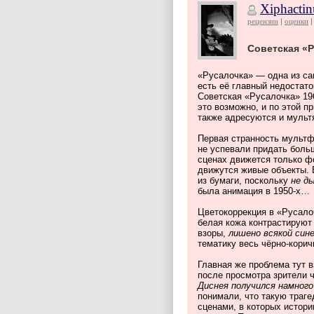
Xiphactin
рецензии
оценки
Советская «Р
«Русалочка» — одна из са
есть её главный недостато
Советская «Русалочка» 19
это возможно, и по этой п
также адресуются и мульт
Первая странность мультф
не успевали придать боль
сценах движется только ф
движутся живые объекты. 
из бумаги, поскольку
не д
была анимация в 1950-х…
Цветокоррекция в «Русало
белая кожа контрастируют
взоры,
лишено всякой син
тематику весь чёрно-корич
Главная же проблема тут в
после просмотра зрители 
Диснея получился намног
понимали, что такую траге
сценами, в которых истори