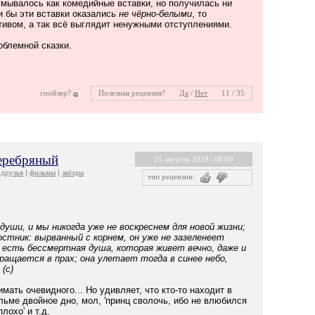
умывалось как комедийные вставки, но получилась ни
и бы эти вставки оказались
не чёрно-белыми
, то
тивом, а так всё выглядит ненужными отступлениями.
облемной сказки.
спойлер?
Полезная рецензия?
Да
/
Нет
11 / 35
еребряный
21 августа 2019 | 06:06
друзья
фильмы
звёзды
тип рецензии:
души, и мы никогда уже не воскреснем для новой жизни;
стник: вырванный с корнем, он уже не зазеленеет
, есть бессмертная душа, которая живет вечно, даже и
вращается в прах; она улетает тогда в синее небо,
(с)
мать очевидного... Но удивляет, что кто-то находит в
ьме двойное дно, мол, 'принц сволочь, ибо не влюбился
лохо' и т.д.