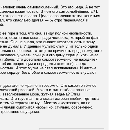
человек очень самовлюблённый. Это его беда. А не тот
Русалочке взаимностью. В чём его самовлюблённость? В
ту, которая его спасла. Целенаправленно хотел жениться
ал, что спасла-то другая — быстро 'переобулся' и
ой.
 её горе в том, что она, ввиду полной неопытности,
сем, сожгла все мосты ради человека, который не факт,
стью. Она не знала, что бывает безответность и тому
же не думала. И данный мультфильм учит только одной
ельно не понимает этого): не причинять вреда тому, кого
казалась убивать принца и его даму сердца, хоть из-за
ла гибель. Это довольно самоотверженно, не находите?
ю об интерпретации и переделки сюжетов) всегда
ностью. И этот мульт не стал исключением. И чистые
брое сердце, беззлобие и самоотверженность внушают
 достаточно мрачно и тревожно. Это какое-то тёмное
лической рисовкой. А чего стоит тяжёлая органная
, взволнованное море, жуткая ведьма? Этим
ать. Это грустная готическая история любви, где тема
с темой сердечных мук. Местами жутковато, но на
ей любви смотрится необычно, стильно, современно.
 тревожное ощущение.