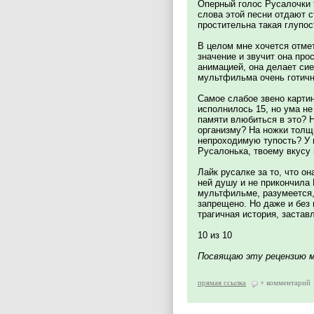
Оперный голос Русалочки т
слова этой песни отдают 
простительна такая глупос
В целом мне хочется отме
значение и звучит она про
анимацией, она делает си
мультфильма очень готичн
Самое слабое звено карти
исполнилось 15, но ума не
памяти влюбиться в это? 
организму? На ножки толщ
непроходимую тупость? У 
Русалонька, твоему вкусу 
Лайк русалке за то, что о
ней душу и не прикончила 
мультфильме, разумеется,
запрещено. Но даже и без
трагичная история, заста
10 из 10
Посвящаю эту рецензию м
прямая ссылка
+ комментарий