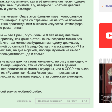
ак же изумителен, как и её целительная песня, однако
страшным лукизмом. Ну, наверное 15-летней девочке
Косм
ть и узость взглядов.
тить музыку. Она в этом фильме имеет колоссальное
сто шикарно. Вкупе со странной, ни на что не похожей
е кино произведением высокого искусства. Атмосфера
о-романтичная.
ны — это Принц. Чуть больше 8 лет назад мне тоже
 приложу, как даже в столь юном возрасте можно без
На что там можно возбудиться молодому девичьему
иной со спички? На лицо без капли маскулинности? На
них там, на дне морском, вообще мужиков не было?
посочувствовать да и только.
на не взяла грех на столь желанную, но отсутствующую у
Принца (надеюсь, это не спойлер). Хотя в данном
 все религиозные мотивы опущены, ибо в СССР это было
 них «Русалочка» Ивана Аксенчука — прекрасная и
вляющая испытывать гордость за советскую анимацию.
оей горячо любимой Бабик.
Трениро
Training
спойлер?
Полезная рецензия?
Да
/
Нет
1 / 2