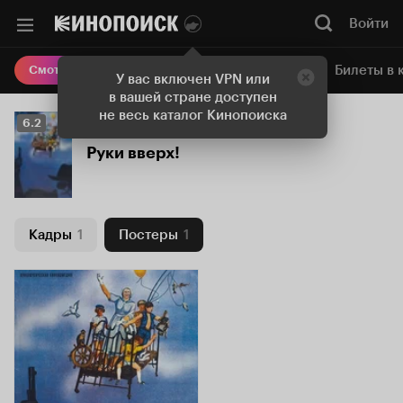
Войти
Онлайн-кинотеатр
Билеты в 
Смотреть кино
У вас включен VPN или
в вашей стране доступен
не весь каталог Кинопоиска
Рейтинг
6.2
Кинопоиска
Руки вверх!
6.2
Кадры
1
Постеры
1