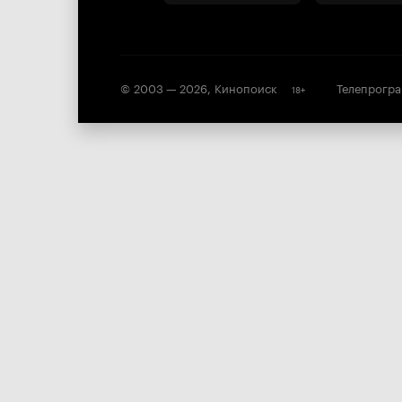
© 2003 —
2026
,
Кинопоиск
Телепрогр
18
+