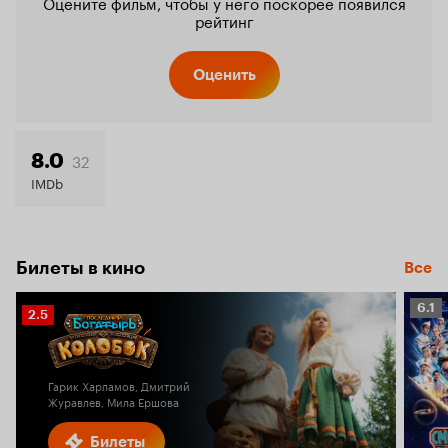
Оцените фильм, чтобы у него поскорее появился
рейтинг
Оценить
32
8.0
IMDb
Билеты в кино
Все
Рейт
6.1
Рейтинг
2.5
Кино
Кинопоиска
6.1
2.5
Гарик Харламов, Дмитрий
Журавлев, Мила Ершова
Билеты