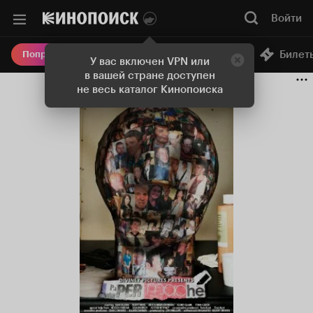
Войти
Онлайн-кинотеатр
Билет
Попробовать Плюс
У вас включен VPN или
в вашей стране доступен
не весь каталог Кинопоиска