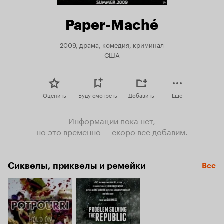
Paper-Maché
2009, драма, комедия, криминал
США
Оценить
Буду смотреть
Добавить
Еще
Информации пока нет,
но это временно — скоро все добавим.
Сиквелы, приквелы и ремейки
Все