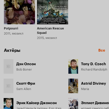
Potpourri
American Rescue
2011, мюзикл
Squad
2015, мюзикл
Актёры
Все
Дэн Олсон
Tony D. Czech
Bob Boner
Richard Randolph
Скотт Фри
Astrid Diviney
Sam Allen
Maria
Эрик Кайзер Джонсон
Эллиот Дивине
Jared Vega (в титрах: Eric Kaiser Johnson)
играет самого се