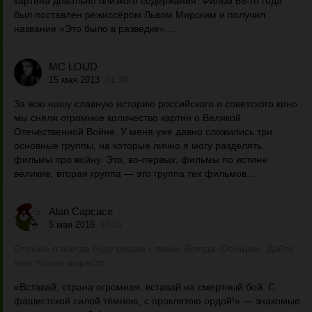
картина довольно близкого содержания. Фильм 68-го года
был поставлен режиссёром Львом Мирским и получил
название «Это было в разведке»....
MC LOUD
15 мая 2013
01:39
За всю нашу славную историю российского и советского кино
мы сняли огромное количество картин о Великой
Отечественной Войне. У меня уже давно сложились три
основные группы, на которые лично я могу разделять
фильмы про войну. Это, во-первых, фильмы по истине
великие, вторая группа — это группа тех фильмов,...
Alan Capcace
5 мая 2016
10:01
Отныне я всегда буду рядом с вами. Всегда. Обещаю. Дайте
мне только вырасти
«Вставай, страна огромная, вставай на смертный бой. С
фашистской силой тёмною, с проклятою ордой!» — знакомые