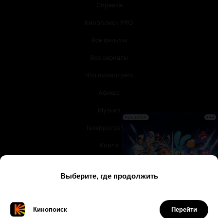
Справка
Кинопоиск PRO
Все фильмы
Все сериалы
Что посмотреть
Афиша
Музыка
РЕКЛАМА
Телепрограмма
Книги
Служба поддержки
© 2003 —
2026
,
Кинопоиск
18
+
Проект компании