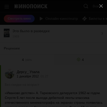
Войти
Онлайн-кинотеатр
Билеты в 
Смотреть кино
Это было в разведке
1969
Рецензии
4
4
100%
Дерсу_ Узала
1 декабря 2012
01:27
Без скидки на возраст
«Иваново детство» А. Тарковского датируется 1962-м годом.
Спустя 6 лет после выхода дебютной ленты классика
отечественного кинематографа на экранах страны появилась