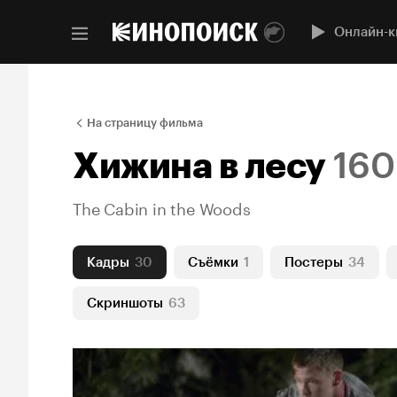
Онлайн-к
На страницу фильма
Хижина в лесу
160
The Cabin in the Woods
Кадры
30
Съёмки
1
Постеры
34
Скриншоты
63