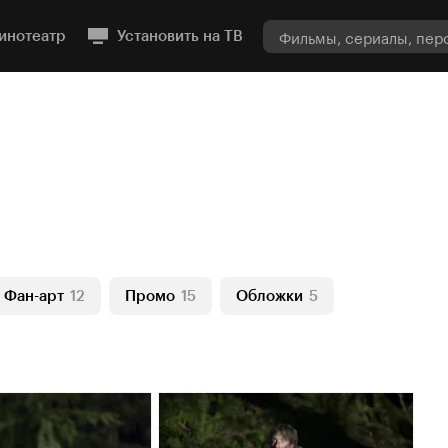
инотеатр
Установить на ТВ
Фан-арт
12
Промо
15
Обложки
5