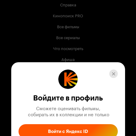
Справка
Кинопоиск PRO
Все фильмы
Все сериалы
Что посмотреть
Афиша
Музыка
Телепрограмма
Книги
Войдите в профиль
Служба поддержки
Сможете оценивать фильмы,

 собирать их в коллекции и не только
© 2003 —
2026
,
Кинопоиск
18
+
Проект компании
Войти с Яндекс ID