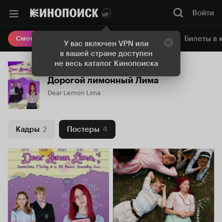
Войти
Онлайн-кинотеатр
Билеты в 
Смотреть кино
У вас включен VPN или
в вашей стране доступен
не весь каталог Кинопоиска
Дорогой лимонный Лима
Dear Lemon Lima
Кадры
2
Постеры
4