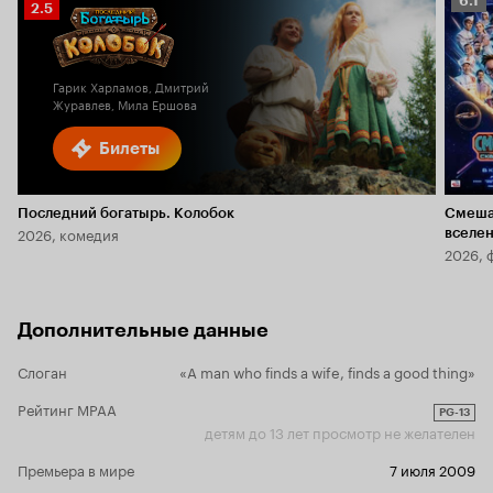
6.1
Рейтинг
2.5
Кино
Кинопоиска
6.1
2.5
Гарик Харламов, Дмитрий
Журавлев, Мила Ершова
Билеты
Последний богатырь. Колобок
Смеша
2026, комедия
вселе
2026, 
Дополнительные данные
Слоган
«A man who finds a wife, finds a good thing»
Рейтинг MPAA
PG-13
детям до 13 лет просмотр не желателен
Премьера в мире
7 июля 2009