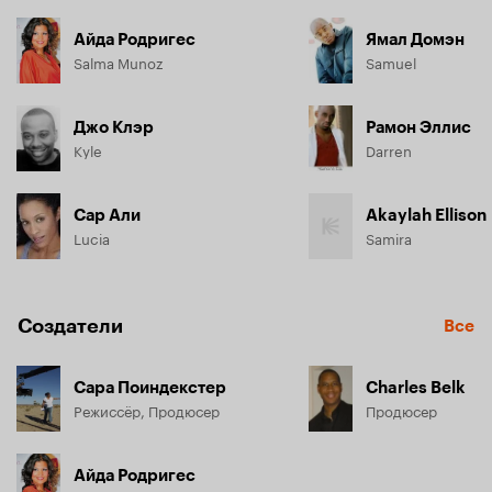
Айда Родригес
Ямал Домэн
Salma Munoz
Samuel
Джо Клэр
Рамон Эллис
Kyle
Darren
Сар Али
Akaylah Ellison
Lucia
Samira
Создатели
Все
Сара Поиндекстер
Charles Belk
Режиссёр, Продюсер
Продюсер
Айда Родригес