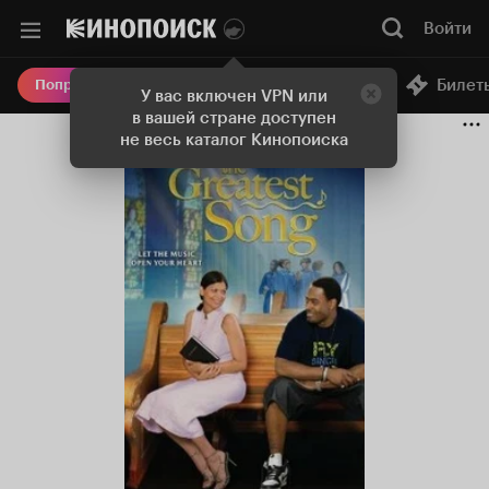
Войти
Онлайн-кинотеатр
Билет
Попробовать Плюс
У вас включен VPN или
в вашей стране доступен
не весь каталог Кинопоиска