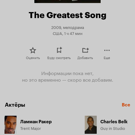
The Greatest Song
2009, мелодрама
США, 1 ч 47 мин
Оценить
Буду смотреть
Добавить
Еще
Информации пока нет,
но это временно — скоро все добавим.
Актёры
Все
Ламман Ракер
Charles Belk
Trent Major
Guy in Studio