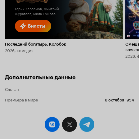
Гарик Харламов, Дмитрий
Журавлев, Мила Ершова
Билеты
Последний богатырь. Колобок
Смеша
2026, комедия
вселе
2026, 
Дополнительные данные
Слоган
—
Премьера в мире
8 октября 1954