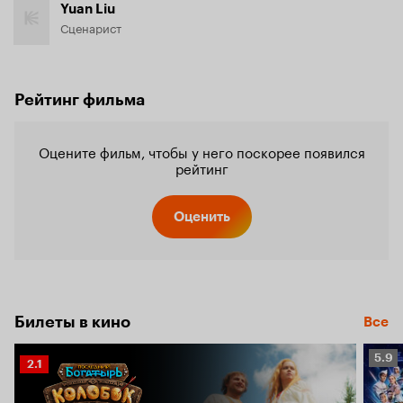
Yuan Liu
Сценарист
Рейтинг фильма
Оцените фильм, чтобы у него поскорее появился
рейтинг
Оценить
Билеты в кино
Все
Рейт
5.9
Рейтинг
2.1
Кино
Кинопоиска
5.9
2.1