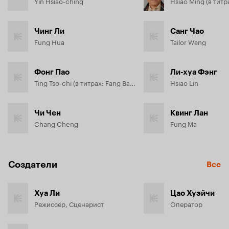
Yin Hsiao-ching
Hsiao Ming (в титр
Чинг Ли
Санг Чао
Fung Hua
Tailor Wang
Фонг Пао
Ли-хуа Фэнг
Ting Tso-chi (в титрах: Fang Bao)
Hsiao Lin
Чи Чен
Квинг Лан
Chang Cheng
Fung Ma
Создатели
Все
Хуа Ли
Цао Хуэйчи
Режиссёр, Сценарист
Оператор