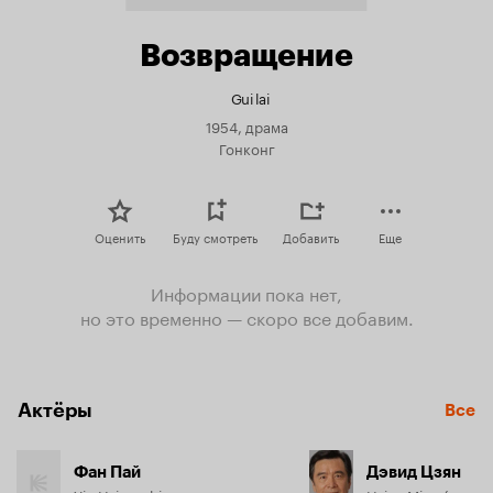
Возвращение
Gui lai
1954, драма
Гонконг
Оценить
Буду смотреть
Добавить
Еще
Информации пока нет,
но это временно — скоро все добавим.
Актёры
Все
Фан Пай
Дэвид Цзян