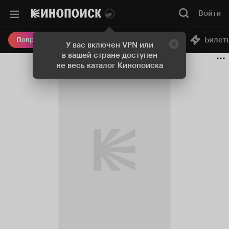
Войти
Онлайн-кинотеатр
Билет
Попробовать Плюс
У вас включен VPN или
в вашей стране доступен
не весь каталог Кинопоиска