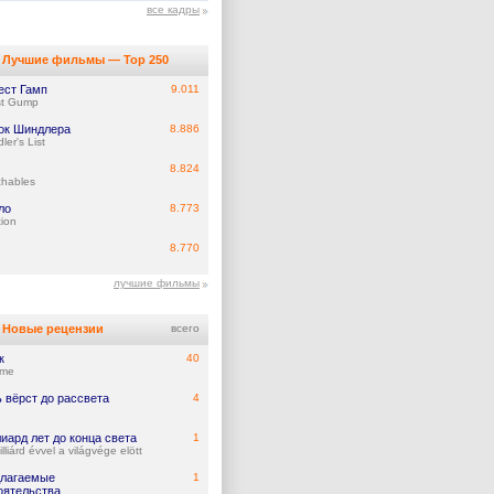
все кадры
Лучшие фильмы — Top 250
ест Гамп
9.011
st Gump
ок Шиндлера
8.886
ler's List
8.824
chables
ло
8.773
tion
8.770
лучшие фильмы
Новые рецензии
всего
к
40
ume
 вёрст до рассвета
4
иард лет до конца света
1
lliárd évvel a világvége elött
лагаемые
1
оятельства