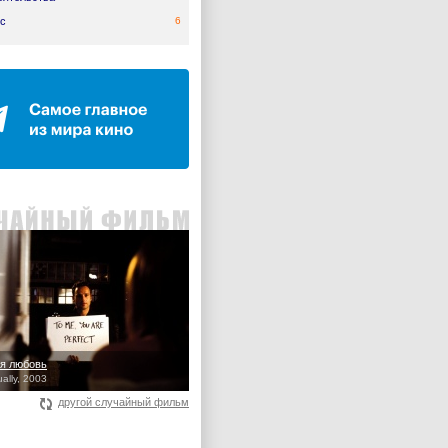
с
6
я любовь
ally, 2003
другой случайный фильм