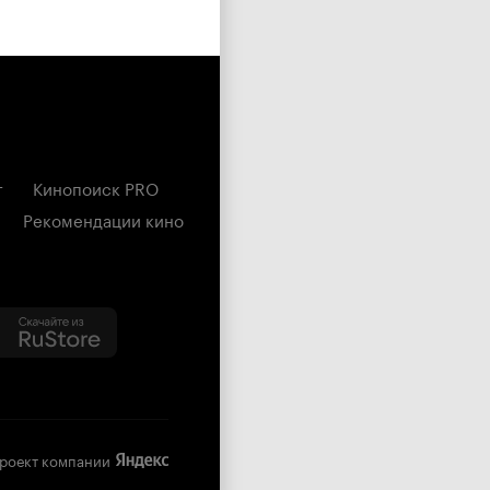
г
Кинопоиск PRO
Рекомендации кино
роект компании