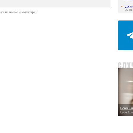
Джул
Jules
ься на новые комментарии
Реальна
Love Actu