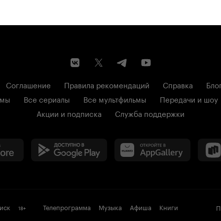
Соглашение
Правила рекомендаций
Справка
Бло
ьмы
Все сериалы
Все мультфильмы
Передачи и шоу
Акции и подписка
Служба поддержки
иск
Телепрограмма
Музыка
Афиша
Книги
П
18
+