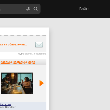
Войти
ка на обновления...
подписались 3 человека
Кадры
&
Постеры
&
Обои
Оленёнок
Дом Дракона
aby Reindeer
House of the Dragon