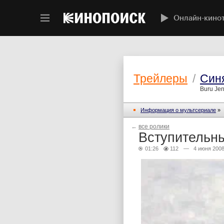
Онлайн-кино
Трейлеры
/
Син
Buru Je
Информация о мультсериале
»
←
все ролики
Вступительны
01:26
112
— 4 июня 200