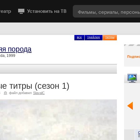
театр
Установить на ТВ
все
трейлер
титры
яя порода
nda, 1999
Подпис
е титры (сезон 1)
8
файл добавил
SlavalC
B