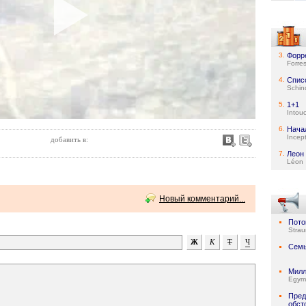
3.
Форр
Forre
4.
Спис
Schind
5.
1+1
Intou
6.
Нача
Incep
добавить в:
7.
Леон
Léon
Новый комментарий...
Пото
Stra
Семь
Милл
Egymi
Пред
обст