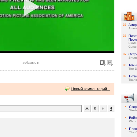
35.
Амер
Ameri
36.
Пира
Прок
Pirat
Curse 
37.
Остр
Shutte
добавить в:
38.
Темн
The D
39.
Тита
Titani
Новый комментарий...
Стер
Sterl
Войн
War o
Плен
The C