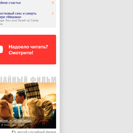
йное счастье
4
остковый секс и смерть
1
гере «Миазма»
age Sex and Death at Camp
ma
меня, если сможешь
 If You Can, 2002
другой случайный фильм