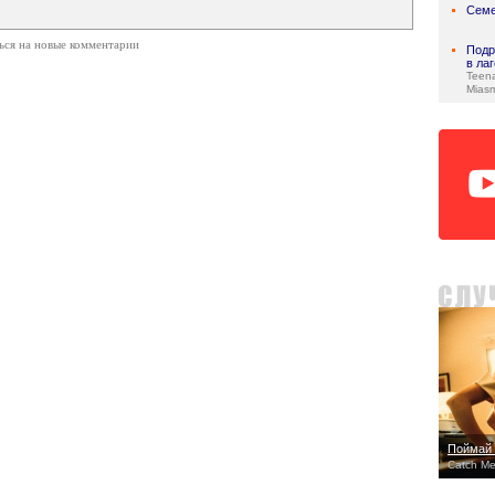
Семе
ься на новые комментарии
Подр
в ла
Teen
Mias
Поймай 
Catch Me