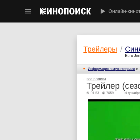
Онлайн-кино
Трейлеры
/
Син
Buru Je
Информация о мультсериале
»
←
все ролики
Трейлер (сез
01:53
7059
— 14 декабря