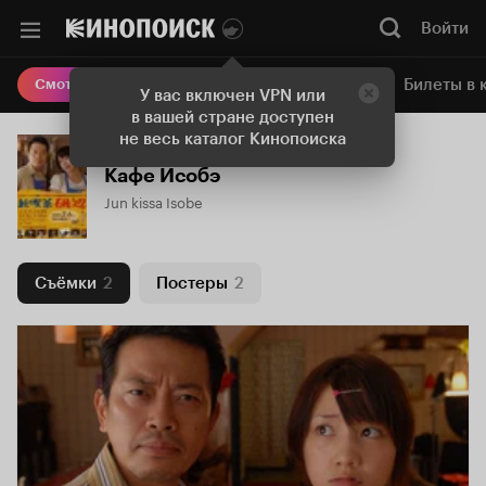
Войти
Онлайн-кинотеатр
Билеты в 
Смотреть кино
У вас включен VPN или
в вашей стране доступен
не весь каталог Кинопоиска
Кафе Исобэ
Jun kissa Isobe
Съёмки
2
Постеры
2