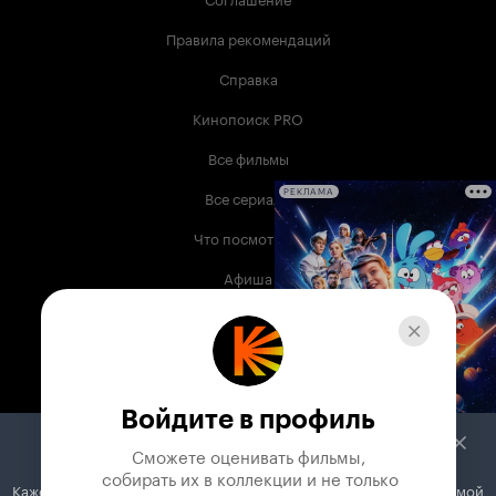
Правила рекомендаций
Справка
Кинопоиск PRO
Все фильмы
Все сериалы
РЕКЛАМА
Что посмотреть
Афиша
Музыка
Телепрограмма
Книги
Войдите в профиль
Служба поддержки
Сможете оценивать фильмы,

 собирать их в коллекции и не только
Кажется, вы используете блокировщик рекламы. Вместе с рекламой