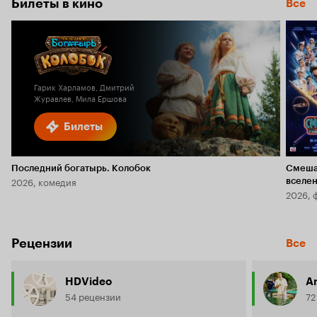
Билеты в кино
Все
Гарик Харламов, Дмитрий
Журавлев, Мила Ершова
Билеты
Последний богатырь. Колобок
Смеша
2026, комедия
вселе
2026, 
Рецензии
Все
HDVideo
A
54 рецензии
72