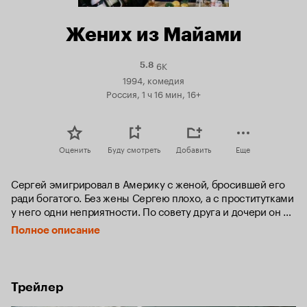
Жених из Майами
6K
Рейтинг
5.8
Кинопоиска
1994, комедия
5.8
Россия, 1 ч 16 мин, 16+
Оценить
Буду смотреть
Добавить
Еще
Сергей эмигрировал в Америку с женой, бросившей его 
ради богатого. Без жены Сергею плохо, а с проститутками 
у него одни неприятности. По совету друга и дочери он 
отправляется за невестой в Россию. 

Полное описание
Остановившись у своего дяди, он приступает к 
тщательным поискам: одна в первый же вечер легла с ним 
в постель, другая оказалась воровкой, третья в Америку не 
Трейлер
захотела, так как в Москве имела Мерседес и дом в 
Переделкино... Кого же Сергей увезет в Америку?