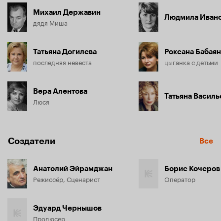
Михаил Державин
Людмила Иван
дядя Миша
Татьяна Догилева
Роксана Бабаян
последняя невеста
цыганка с детьми
Вера Алентова
Татьяна Василь
Люся
Создатели
Все
Анатолий Эйрамджан
Борис Кочеров
Режиссёр, Сценарист
Оператор
Эдуард Чернышов
Продюсер