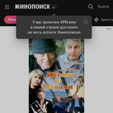
Войти
Онлайн-кинотеатр
Билет
Попробовать Плюс
У вас включен VPN или
в вашей стране доступен
не весь каталог Кинопоиска