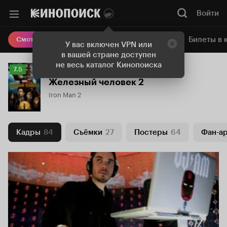
Войти
Онлайн-кинотеатр
Билеты в 
Смотреть кино
У вас включен VPN или
в вашей стране доступен
не весь каталог Кинопоиска
Рейтинг
7.5
Кинопоиска
Железный человек 2
7.5
Iron Man 2
Кадры
84
Съёмки
27
Постеры
64
Фан-а