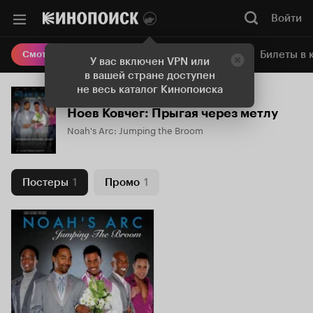
Войти
Онлайн-кинотеатр
Билеты в 
Смотреть кино
У вас включен VPN или
в вашей стране доступен
не весь каталог Кинопоиска
Ноев Ковчег: Прыгая через метлу
Noah's Arc: Jumping the Broom
Постеры
1
Промо
1