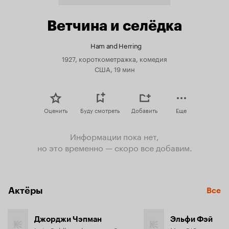
Ветчина и селёдка
Ham and Herring
1927, короткометражка, комедия
США, 19 мин
Оценить
Буду смотреть
Добавить
Еще
Информации пока нет,
но это временно — скоро все добавим.
Актёры
Все
Джорджи Чэпман
Эльфи Фэй