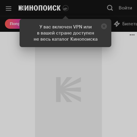
Войти
Онлайн-кинотеатр
Билет
Попробовать Плюс
У вас включен VPN или
в вашей стране доступен
не весь каталог Кинопоиска