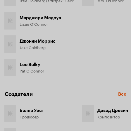
Izzie Goldberg (в титрах: George Chapman)
Mrs. O'Connor
Марджери Медоуз
Lizzie O'Connor
Джонни Моррис
Jake Goldberg
Leo Sulky
Pat O'Connor
Создатели
Все
Билли Уэст
Дэвид Дрезин
Продюсер
Композитор