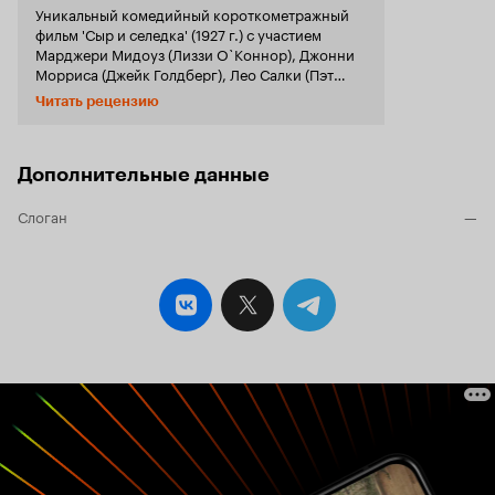
Уникальный комедийный короткометражный
фильм 'Сыр и селедка' (1927 г.) с участием
Марджери Мидоуз (Лиззи О`Коннор), Джонни
Морриса (Джейк Голдберг), Лео Салки (Пэт
О`Коннор), Элфи Фэй (миссис О`Коннор) о
Читать рецензию
типичном дружественном соседстве ужасно
милых семей времен расцвета американской
мечты и кануна Великой депрессии. Весьма
динамичный сюжет, подробная картинка быта
Дополнительные данные
и даже моды 30-х годов. Грубоватый юмор,
потасовки с использованием тяжелых
Слоган
—
предметов и продуктов питания, прекрасная
актерская мимика.