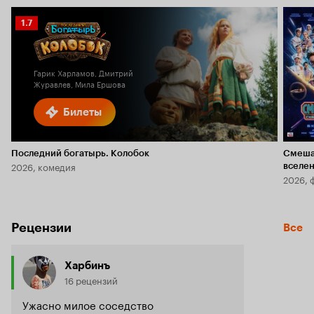
Рейтинг
1.7
Кинопоиска
1.7
Гарик Харламов, Дмитрий
Журавлев, Мила Ершова
Билеты
Последний богатырь. Колобок
Смеша
2026, комедия
вселе
2026, 
Рецензии
Все
Харбинъ
16 рецензий
Ужасно милое соседство