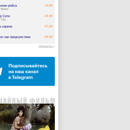
ение рейса
13.08
 Water
р Сити
20.08
 City
а сирени
27.08
ос как предчувствие
03.09
премьеры