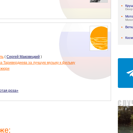
Круш
Deep
Мото
Motor
Ветк
Косм
ль
(
Сергей Маковецкий
)
а Таривердиева за лучшую музыку к фильму
 жюри
отая роза»
же: