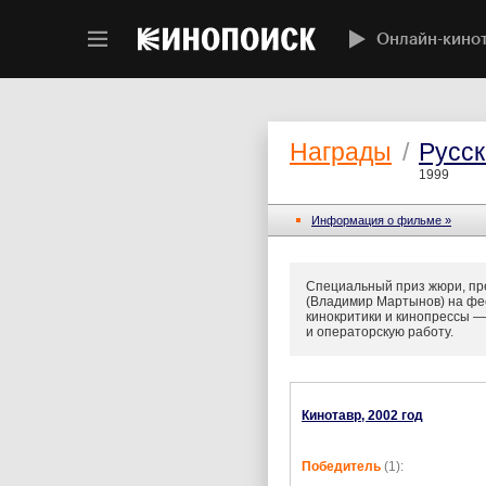
Онлайн-кино
Награды
/
Русск
1999
Информация о фильме »
Специальный приз жюри, пре
(Владимир Мартынов) на фе
кинокритики и кинопрессы —
и операторскую работу.
Кинотавр, 2002 год
Победитель
(1):