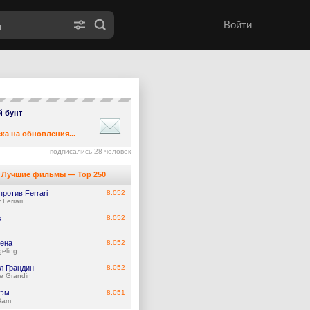
Войти
й бунт
ка на обновления...
подписались 28 человек
Лучшие фильмы — Top 250
против Ferrari
8.052
 Ferrari
к
8.052
ена
8.052
eling
л Грандин
8.052
e Grandin
Сэм
8.051
Sam