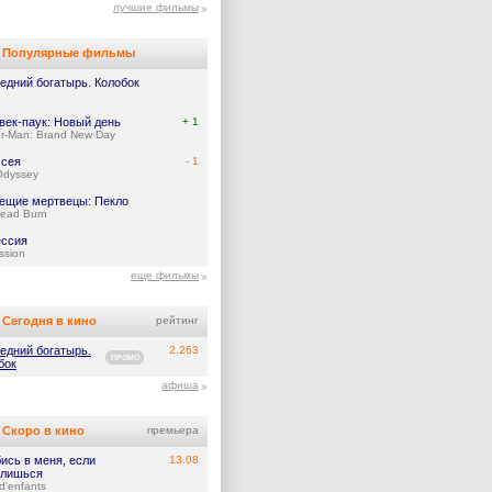
лучшие фильмы
Популярные фильмы
едний богатырь. Колобок
век-паук: Новый день
+ 1
er-Man: Brand New Day
сея
- 1
Odyssey
ещие мертвецы: Пекло
Dead Burn
ссия
ssion
еще фильмы
Сегодня в кино
рейтинг
едний богатырь.
2.263
ПРОМО
бок
афиша
Скоро в кино
премьера
ись в меня, если
13.08
лишься
d'enfants