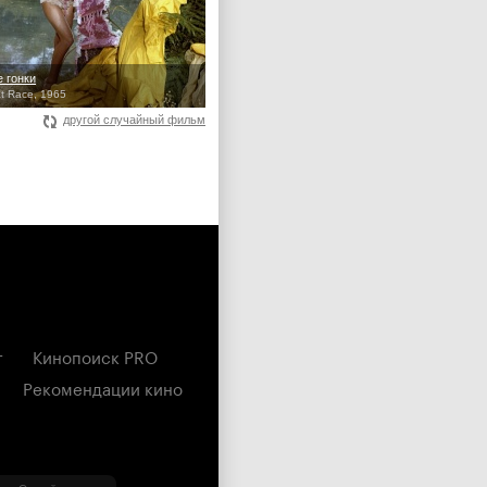
 гонки
t Race, 1965
другой случайный фильм
г
Кинопоиск PRO
Рекомендации кино