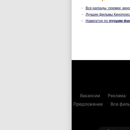
Все награды, премии, кин
Лучшие фильмы Кинопоис
Навигатор по
лучшим фи
Вакансии
Реклама
Предложения
Все фил