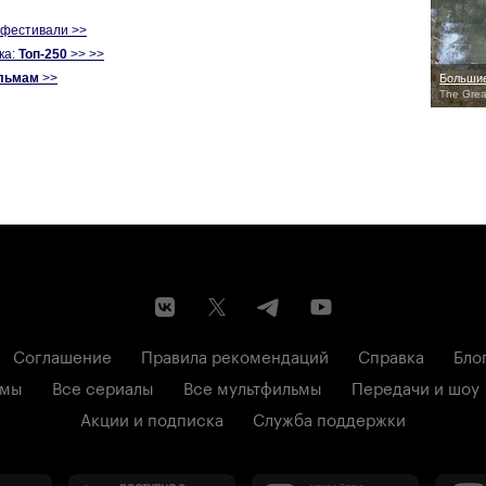
офестивали >>
ка:
Топ-250
>> >>
льмам
>>
Большие
The Grea
Соглашение
Правила рекомендаций
Справка
Бло
ьмы
Все сериалы
Все мультфильмы
Передачи и шоу
Акции и подписка
Служба поддержки