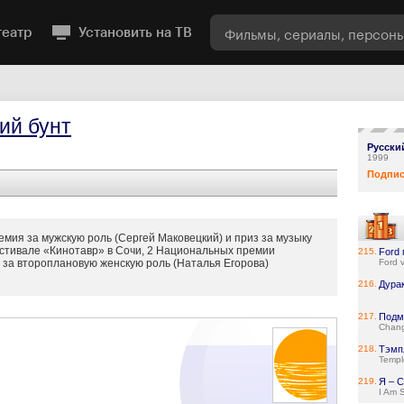
театр
Установить на ТВ
ий бунт
Русски
1999
Подпис
мия за мужскую роль (Сергей Маковецкий) и приз за музыку
стивале «Кинотавр» в Сочи, 2 Национальных премии
215.
Ford 
 за второплановую женскую роль (Наталья Егорова)
Ford v
216.
Дура
217.
Подм
Chang
218.
Тэмп
Templ
219.
Я – 
I Am 