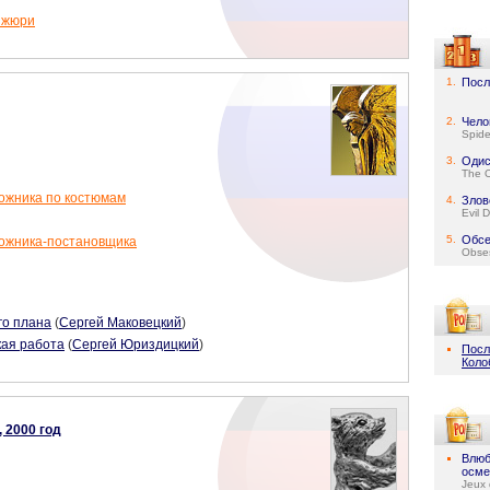
 жюри
1.
Посл
2.
Чело
Spid
3.
Одис
The 
ожника по костюмам
4.
Злов
Evil 
5.
Обсе
ожника-постановщика
Obse
го плана
(
Сергей Маковецкий
)
ая работа
(
Сергей Юриздицкий
)
Посл
Коло
 2000 год
Влюб
осме
Jeux 