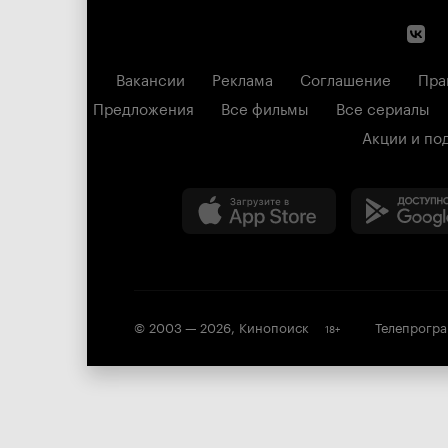
Вакансии
Реклама
Соглашение
Пра
Предложения
Все фильмы
Все сериалы
Акции и по
© 2003 —
2026
,
Кинопоиск
Телепрогр
18
+