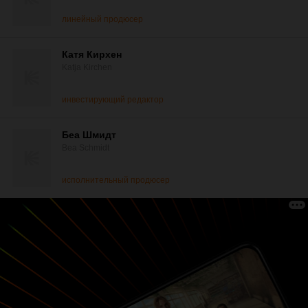
линейный продюсер
Катя Кирхен
Katja Kirchen
инвестирующий редактор
Беа Шмидт
Bea Schmidt
исполнительный продюсер