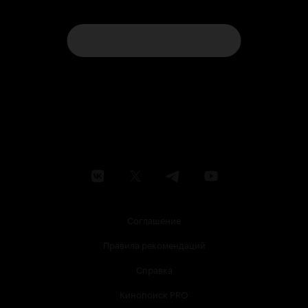
Соглашение
Правила рекомендаций
Справка
Кинопоиск PRO