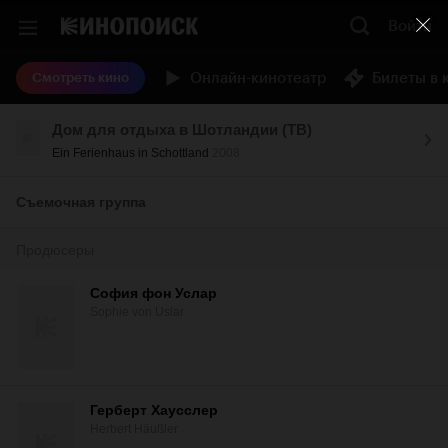
Войти
Онлайн-кинотеатр
Билеты в 
Смотреть кино
Дом для отдыха в Шотландии (ТВ)
Ein Ferienhaus in Schottland
2008
Съемочная группа
Продюсеры
София фон Услар
Sophie von Uslar
Герберт Хаусслер
Herbert Häußler