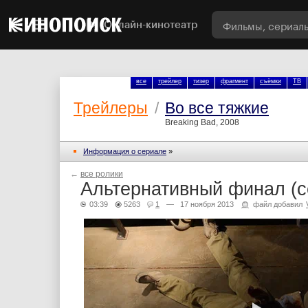
Онлайн-кинотеатр
все
трейлер
тизер
фрагмент
съёмки
ТВ
Трейлеры
/
Во все тяжкие
Breaking Bad, 2008
Информация о сериале
»
←
все ролики
Альтернативный финал (с
03:39
5263
1
— 17 ноября 2013
файл добавил