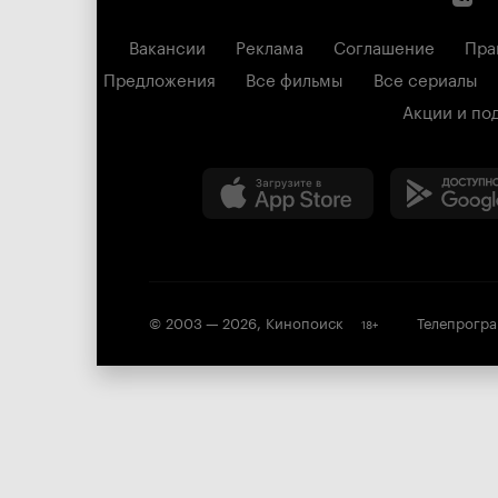
Вакансии
Реклама
Соглашение
Пра
Предложения
Все фильмы
Все сериалы
Акции и по
© 2003 —
2026
,
Кинопоиск
Телепрогр
18
+