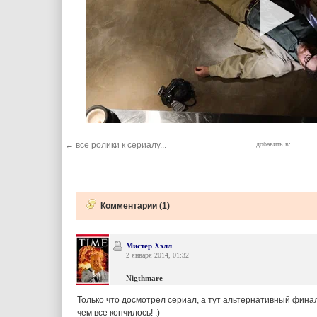
←
все ролики к сериалу...
добавить в:
Комментарии (1)
Мистер Хэлл
2 января 2014, 01:32
Nigthmare
Только что досмотрел сериал, а тут альтернативный финал
чем все кончилось! :)