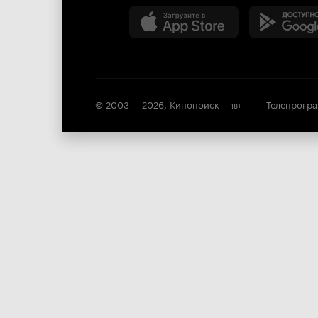
© 2003 —
2026
,
Кинопоиск
Телепрогр
18
+