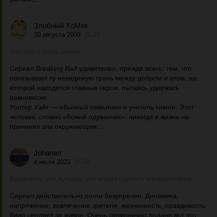
Злобный ХоМяк
30 августа 2009
22:39
Это всего лишь химия
Сериал Breaking Bad удивителен, прежде всего, тем, что
показывают ту невидимую грань между добром и злом, на
которой находятся главные герои, пытаясь удержать
равновесие.
Уолтер Уайт — обычный семьянин и учитель химии. Этот
человек, словно «божий одуванчик», никогда в жизни не
причинял зла окружающим...
Johanan
4 июля 2023
16:06
Возможно, это лучшее, что может сделать кинематограф
Сериал действительно почти безупречен. Динамика,
напряжение, вовлечение зрителя, жизненность, правдивость.
Кино цепляет за живое. Очень гармонично подано вот это: