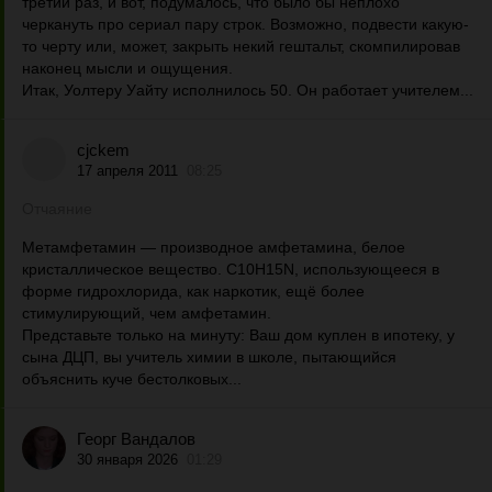
третий раз, и вот, подумалось, что было бы неплохо
черкануть про сериал пару строк. Возможно, подвести какую-
то черту или, может, закрыть некий гештальт, скомпилировав
наконец мысли и ощущения.
Итак, Уолтеру Уайту исполнилось 50. Он работает учителем...
cjckem
17 апреля 2011
08:25
Отчаяние
Метамфетамин — производное амфетамина, белое
кристаллическое вещество. C10H15N, использующееся в
форме гидрохлорида, как наркотик, ещё более
стимулирующий, чем амфетамин.
Представьте только на минуту: Ваш дом куплен в ипотеку, у
сына ДЦП, вы учитель химии в школе, пытающийся
объяснить куче бестолковых...
Георг Вандалов
30 января 2026
01:29