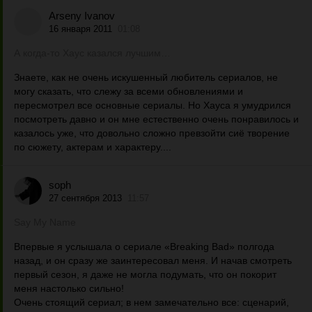
Arseny Ivanov
16 января 2011
01:08
А когда-то Хаус казался лучшим…
Знаете, как не очень искушенный любитель сериалов, не
могу сказать, что слежу за всеми обновлениями и
пересмотрел все основные сериалы. Но Хауса я умудрился
посмотреть давно и он мне естественно очень понравилось и
казалось уже, что довольно сложно превзойти сиё творение
по сюжету, актерам и характеру....
soph
27 сентября 2013
11:57
Say My Name
Впервые я услышала о сериале «Breaking Bad» полгода
назад, и он сразу же заинтересовал меня. И начав смотреть
первый сезон, я даже не могла подумать, что он покорит
меня настолько сильно!
Очень стоящий сериал; в нем замечательно все: сценарий,