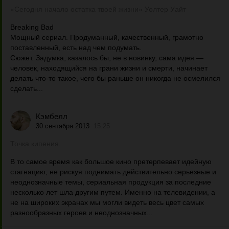
«Сегодня начало остатка твоей жизни» Уолтер Уайт
Breaking Bad
Мощный сериал. Продуманный, качественный, грамотно
поставленный, есть над чем подумать.
Сюжет. Задумка, казалось бы, не в новинку, сама идея —
человек, находящийся на грани жизни и смерти, начинает
делать что-то такое, чего бы раньше он никогда не осмелился
сделать...
Кэмбелл
30 сентября 2013
15:25
Точка кипения.
В то самое время как большое кино претерпевает идейную
стагнацию, не рискуя поднимать действительно серьезные и
неоднозначные темы, сериальная продукция за последние
несколько лет шла другим путем. Именно на телевидении, а
не на широких экранах мы могли видеть весь цвет самых
разнообразных героев и неоднозначных...