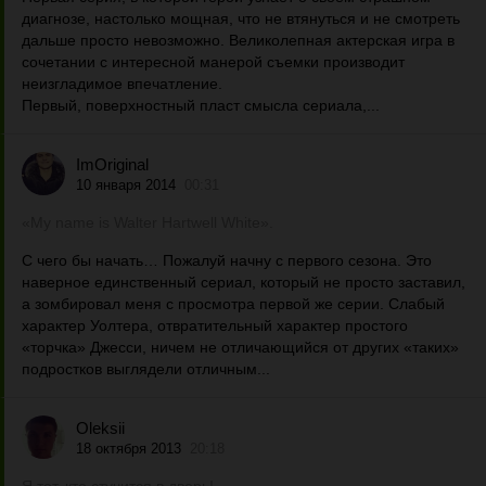
диагнозе, настолько мощная, что не втянуться и не смотреть
дальше просто невозможно. Великолепная актерская игра в
сочетании с интересной манерой съемки производит
неизгладимое впечатление.
Первый, поверхностный пласт смысла сериала,...
ImOriginal
10 января 2014
00:31
«My name is Walter Hartwell White».
С чего бы начать… Пожалуй начну с первого сезона. Это
наверное единственный сериал, который не просто заставил,
а зомбировал меня с просмотра первой же серии. Слабый
характер Уолтера, отвратительный характер простого
«торчка» Джесси, ничем не отличающийся от других «таких»
подростков выглядели отличным...
Oleksii
18 октября 2013
20:18