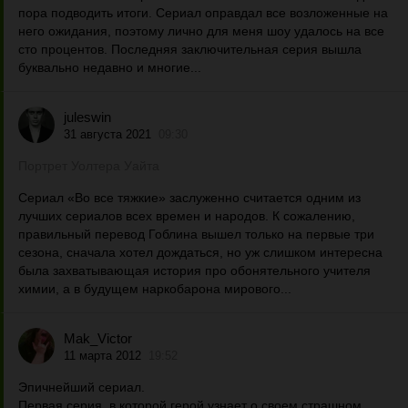
пора подводить итоги. Сериал оправдал все возложенные на
него ожидания, поэтому лично для меня шоу удалось на все
сто процентов. Последняя заключительная серия вышла
буквально недавно и многие...
juleswin
31 августа 2021
09:30
Портрет Уолтера Уайта
Сериал «Во все тяжкие» заслуженно считается одним из
лучших сериалов всех времен и народов. К сожалению,
правильный перевод Гоблина вышел только на первые три
сезона, сначала хотел дождаться, но уж слишком интересна
была захватывающая история про обонятельного учителя
химии, а в будущем наркобарона мирового...
Mak_Victor
11 марта 2012
19:52
Эпичнейший сериал.
Первая серия, в которой герой узнает о своем страшном