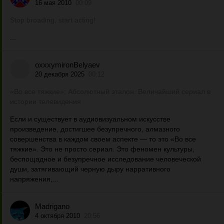
16 мая 2010
00:09
Stop broading, start acting!
...
oxxxymironBelyaev
20 декабря 2025
00:12
«Во все тяжкие»: Абсолютный эталон. Величайший сериал в
истории телевидения
Если и существует в аудиовизуальном искусстве
произведение, достигшее безупречного, алмазного
совершенства в каждом своем аспекте — то это «Во все
тяжкие». Это не просто сериал. Это феномен культуры,
беспощадное и безупречное исследование человеческой
души, затягивающий черную дыру нарративного
напряжения,...
Madrigano
4 октября 2010
20:56