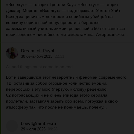
«Все лгут» — говорит Грегори Хаус. «Все лгут» — вторит
Декстер Морган. «Все лгут» — подтверждает Уолтер Уайт.
Вслед за циничным доктором и серийным убийцей на
вершину сериальной популярности взбирается
харизматичный учитель химии, решивший в 50 лет заняться
производством чистейшего метамфетамина. Американское...
Dream_of_Puyol
30 сентября 2013
22:31
All bad things must come to an end
Вот и завершился этот невероятный феномен современного
ТВ, оставив за собой огромное количество эмоций,
переросших в эту мою (первую, к слову) рецензию.
62 потрясающих и не очень эпизода этого сериала
пролетели, заставляя забыть обо всем, погружая в свою
атмосферу так, что после не понимаешь, почему...
boevf@rambler.ru
29 июля 2025
09:28