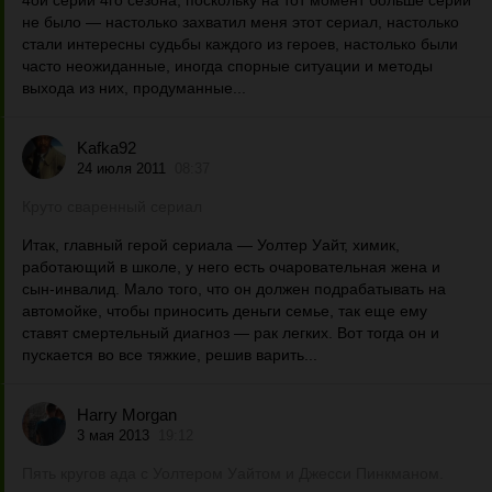
4ой серии 4го сезона, поскольку на тот момент больше серий
не было — настолько захватил меня этот сериал, настолько
стали интересны судьбы каждого из героев, настолько были
часто неожиданные, иногда спорные ситуации и методы
выхода из них, продуманные...
Kafka92
24 июля 2011
08:37
Круто сваренный сериал
Итак, главный герой сериала — Уолтер Уайт, химик,
работающий в школе, у него есть очаровательная жена и
сын-инвалид. Мало того, что он должен подрабатывать на
автомойке, чтобы приносить деньги семье, так еще ему
ставят смертельный диагноз — рак легких. Вот тогда он и
пускается во все тяжкие, решив варить...
Harry Morgan
3 мая 2013
19:12
Пять кругов ада с Уолтером Уайтом и Джесси Пинкманом.