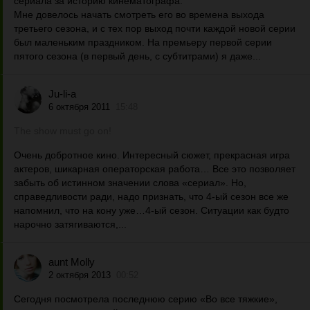
сериала за историю кинематографа.
Мне довелось начать смотреть его во времена выхода
третьего сезона, и с тех пор выход почти каждой новой серии
был маленьким праздником. На премьеру первой серии
пятого сезона (в первый день, с субтитрами) я даже...
Ju-li-a
6 октября 2011
15:48
The show must go on!
Очень добротное кино. Интересный сюжет, прекрасная игра
актеров, шикарная операторская работа… Все это позволяет
забыть об истинном значении слова «сериал». Но,
справедливости ради, надо признать, что 4-ый сезон все же
напомнил, что на кону уже…4-ый сезон. Ситуации как будто
нарочно затягиваются,...
aunt Molly
2 октября 2013
00:52
Сегодня посмотрела последнюю серию «Во все тяжкие»,