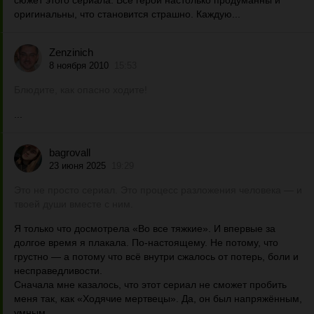
сюжет этого сериала. Все герои настолько продуманны и
оригинальны, что становится страшно. Каждую...
Zenzinich
8 ноября 2010
15:53
Блюдите, как опасно ходите!
...
bagrovall
23 июня 2025
19:29
Это не просто сериал. Это процесс разложения человека — и
твоей души вместе с ним.
Я только что досмотрела «Во все тяжкие». И впервые за
долгое время я плакала. По-настоящему. Не потому, что
грустно — а потому что всё внутри сжалось от потерь, боли и
несправедливости.
Сначала мне казалось, что этот сериал не сможет пробить
меня так, как «Ходячие мертвецы». Да, он был напряжённым,
умным,...