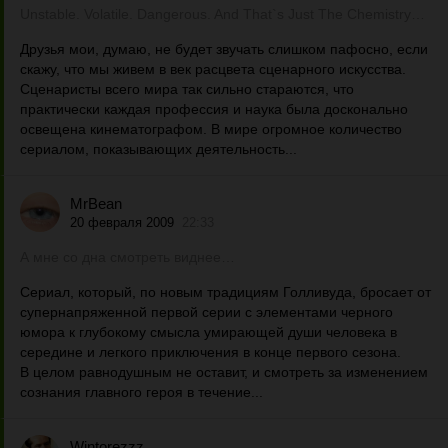
Unstable. Volatile. Dangerous. And That`s Just The Chemistry…
Друзья мои, думаю, не будет звучать слишком пафосно, если
скажу, что мы живем в век расцвета сценарного искусства.
Сценаристы всего мира так сильно стараются, что
практически каждая профессия и наука была досконально
освещена кинематографом. В мире огромное количество
сериалом, показывающих деятельность...
MrBean
20 февраля 2009
22:33
А мне со дна смотреть виднее…
Сериал, который, по новым традициям Голливуда, бросает от
супернапряженной первой серии с элементами черного
юмора к глубокому смысла умирающей души человека в
середине и легкого приключения в конце первого сезона.
В целом равнодушным не оставит, и смотреть за изменением
сознания главного героя в течение...
Wintorezzz