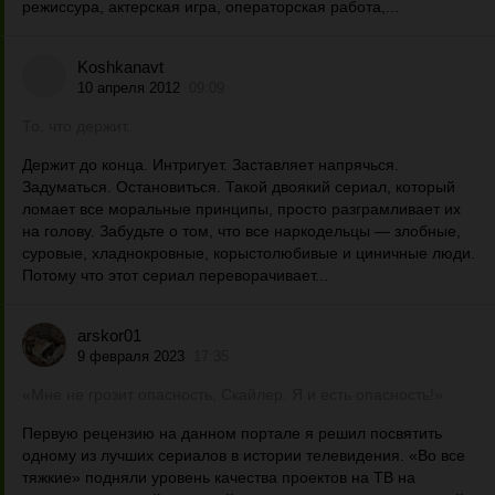
режиссура, актерская игра, операторская работа,...
Koshkanavt
10 апреля 2012
09:09
То, что держит.
Держит до конца. Интригует. Заставляет напрячься.
Задуматься. Остановиться. Такой двоякий сериал, который
ломает все моральные принципы, просто разграмливает их
на голову. Забудьте о том, что все наркодельцы — злобные,
суровые, хладнокровные, корыстолюбивые и циничные люди.
Потому что этот сериал переворачивает...
arskor01
9 февраля 2023
17:35
«Мне не грозит опасность, Скайлер. Я и есть опасность!»
Первую рецензию на данном портале я решил посвятить
одному из лучших сериалов в истории телевидения. «Во все
тяжкие» подняли уровень качества проектов на ТВ на