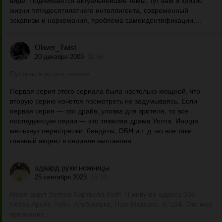
виде. Поднимаются актуальнейшие темы, тут вам и кризис
жизни пятидесятилетнего интеллигента, современный
эскапизм и наркомания, проблема самоидентификации,...
Oliwer_Twist
20 декабря 2009
11:54
Пуститься во все тяжкие…
Первая серия этого сериала была настолько мощной, что
вторую серию хочется посмотреть не задумываясь. Если
первая серия — это драйв, уловка для зрителя, то все
последующие серии — это тяжелая драма Уолта. Иногда
мелькнут перестрелки, бандиты, ОБН и т. д. но все таки
главный акцент в сериале выставлен...
эдвард руки ножницы
25 сентября 2023
15:10
Меня зовут Уолтер Хартвелл Уайт. Я живу по адресу 308
Негра Аройо Лэйн, Альбукерке, Нью-Мексико. 87104. Это мое
признание.