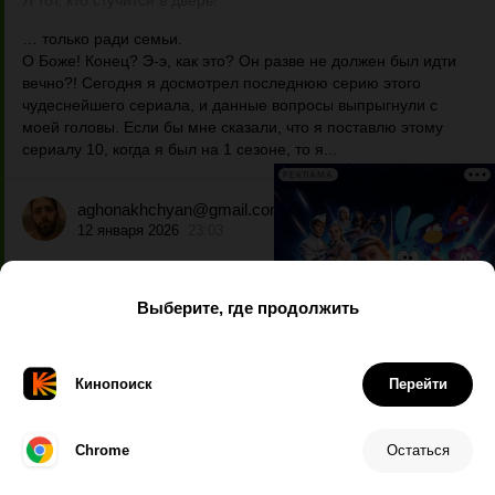
Я тот, кто стучится в дверь!
… только ради семьи.
О Боже! Конец? Э-э, как это? Он разве не должен был идти
вечно?! Сегодня я досмотрел последнюю серию этого
чудеснейшего сериала, и данные вопросы выпрыгнули с
моей головы. Если бы мне сказали, что я поставлю этому
сериалу 10, когда я был на 1 сезоне, то я...
РЕКЛАМА
aghonakhchyan@gmail.com
12 января 2026
23:03
Во все тяжкие
Как обычный человек превращается в хладнокровного
преступника? Этот сериал и есть попытка честно ответить на
этот вопрос. Но ответ здесь далек от простоты.
Герой проходит сложную и постепенную трансформацию.
После каждого нового успеха он все больше либо теряет,
либо, наоборот, находит свою истинную...
Дата
Имя
Рейтинг