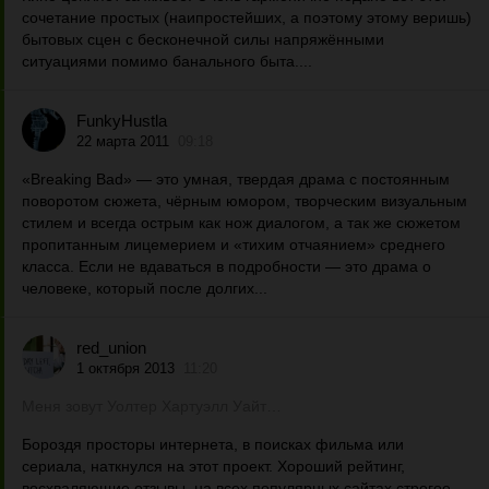
сочетание простых (наипростейших, а поэтому этому веришь)
бытовых сцен с бесконечной силы напряжёнными
ситуациями помимо банального быта....
FunkyHustla
22 марта 2011
09:18
«Breaking Bad» — это умная, твердая драма с постоянным
поворотом сюжета, чёрным юмором, творческим визуальным
стилем и всегда острым как нож диалогом, а так же сюжетом
пропитанным лицемерием и «тихим отчаянием» среднего
класса. Если не вдаваться в подробности — это драма о
человеке, который после долгих...
red_union
1 октября 2013
11:20
Меня зовут Уолтер Хартуэлл Уайт…
Бороздя просторы интернета, в поисках фильма или
сериала, наткнулся на этот проект. Хороший рейтинг,
восхваляющие отзывы, на всех популярных сайтах строгое