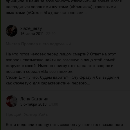
принципе я ценю за возможность отключить на время мозг и
насладиться хорошими шутками («Клиника»), красивыми
шмотками («Секс в БГ»), качественными...
xiaze_jerzy
16 июля 2011
22:29
Мистер Проппер и его подручный
На что готов человек перед лицом смерти? Ответ на этот
вопрос невозможно найти не заглянув в лицо этой самой
старухи с косой. Именно поиску ответа на этот вопрос и
посвящен сериал «Во все тяжкие».
Сезон 1. «Ну что, будем варить?» Эту фразу я бы выделил
как ключевую для характеристики первого...
Лёня Баталин
3 октября 2013
14:00
Прощай, Уолтер Уайт.
Вот и подошли к концу пять сезонов лучшего телевизионного