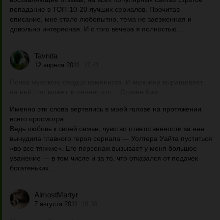
попадание в ТОП-10-20 лучших сериалов. Прочитав
описание, мне стало любопытно, тема не заезженная и
довольно интересная. И с того вечера я полностью...
Tavrida
12 апреля 2011
17:41
Почва мужского сердца камениста. И мужчина выращивает
на ней, что может, и лелеет это… Стивен Кинг
Именно эти слова вертелись в моей голове на протяжении
всего просмотра.
Ведь любовь к своей семье, чувство ответственности за нее
вынудила главного героя сериала — Уолтера Уайта пуститься
«во все тяжкие». Его персонаж вызывает у меня большое
уважение — в том числе и за то, что отказался от подачек
богатеньких...
AlmostMartyr
7 августа 2011
18:30