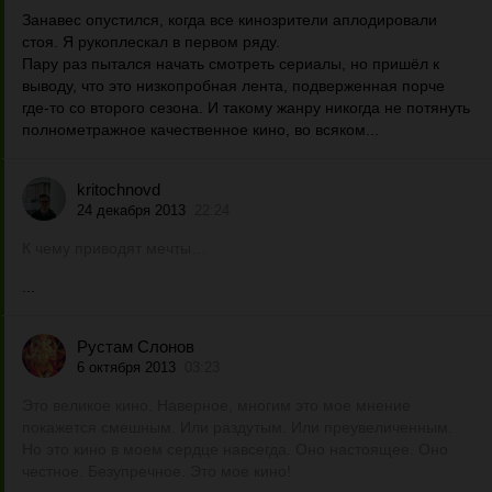
Занавес опустился, когда все кинозрители аплодировали
стоя. Я рукоплескал в первом ряду.
Пару раз пытался начать смотреть сериалы, но пришёл к
выводу, что это низкопробная лента, подверженная порче
где-то со второго сезона. И такому жанру никогда не потянуть
полнометражное качественное кино, во всяком...
kritochnovd
24 декабря 2013
22:24
К чему приводят мечты…
...
Рустам Слонов
6 октября 2013
03:23
Это великое кино. Наверное, многим это мое мнение
покажется смешным. Или раздутым. Или преувеличенным.
Но это кино в моем сердце навсегда. Оно настоящее. Оно
честное. Безупречное. Это мое кино!