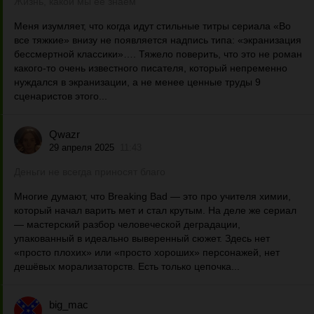
Жизнь, какой мы её знаем
Меня изумляет, что когда идут стильные титры сериала «Во
все тяжкие» внизу не появляется надпись типа: «экранизация
бессмертной классики»…. Тяжело поверить, что это не роман
какого-то очень известного писателя, который непременно
нуждался в экранизации, а не менее ценные труды 9
сценаристов этого...
Qwazr
29 апреля 2025
11:43
Деньги не всегда приносят благо
Многие думают, что Breaking Bad — это про учителя химии,
который начал варить мет и стал крутым. На деле же сериал
— мастерский разбор человеческой деградации,
упакованный в идеально выверенный сюжет. Здесь нет
«просто плохих» или «просто хороших» персонажей, нет
дешёвых морализаторств. Есть только цепочка...
big_mac