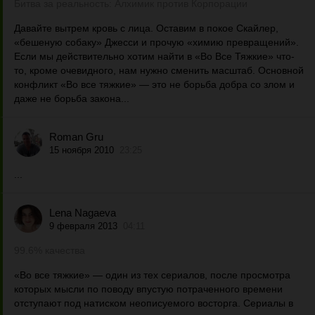
Битва за реальность: Алхимик против Корпорации
Давайте вытрем кровь с лица. Оставим в покое Скайлер,
«бешеную собаку» Джесси и прочую «химию превращений».
Если мы действительно хотим найти в «Во Все Тяжкие» что-
то, кроме очевидного, нам нужно сменить масштаб. Основной
конфликт «Во все тяжкие» — это не борьба добра со злом и
даже не борьба закона...
Roman Gru
15 ноября 2010
23:25
...
Lena Nagaeva
9 февраля 2013
04:11
99.6% качества
«Во все тяжкие» — один из тех сериалов, после просмотра
которых мысли по поводу впустую потраченного времени
отступают под натиском неописуемого восторга. Сериалы в