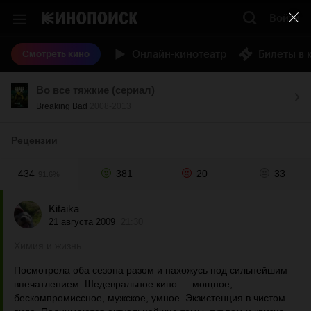
Войти
Онлайн-кинотеатр
Билеты в 
Смотреть кино
Во все тяжкие (сериал)
Breaking Bad
2008-2013
Рецензии
434
381
20
33
91.6%
Kitaika
21 августа 2009
21:30
Химия и жизнь
Посмотрела оба сезона разом и нахожусь под сильнейшим
впечатлением. Шедевральное кино — мощное,
бескомпромиссное, мужское, умное. Экзистенция в чистом