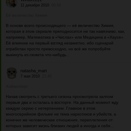
11 декабря 2010
00:59
Её величество Химия
В основе всего происходящего — её величество Химия,
которая в этом сериале преподносится не так навязчиво, как,
например, Математика в «Числах» или Медицина в «Хаусе».
Её влияние на первый взгляд незаметно, ибо сценарий
отработан просто превосходно, но всё же попробуйте
выкинуть из сюжета что-нибудь...
natasha_mart
7 мая 2010
21:48
Хайзенберг
Начав смотреть с третьего сезона просмотрела залпом
первые два и осталась в восторге. На данный момент жду
каждую серию с нетерпением. Главное в этом
многосерийном фильме не тема наркотиков и убийств, а
конечно же человеческие отношения, переплетения от
которых зависит жизнь близких людей а иногда и себя...