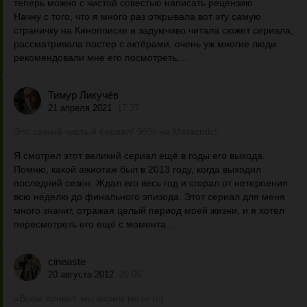
теперь можно с чистой совестью написать рецензию.
Начну с того, что я много раз открывала вот эту самую
страничку на Кинопоиске и задумчиво читала сюжет сериала,
рассматривала постер с актёрами, очень уж многие люди
рекомендовали мне его посмотреть....
Тимур Ликучёв
21 апреля 2021
17:37
Это самый чистый сериал! 99% на Metacritic!
Я смотрел этот великий сериал ещё в годы его выхода.
Помню, какой ажиотаж был в 2013 году, когда выходил
последний сезон. Ждал его весь год и сгорал от нетерпения
всю неделю до финального эпизода. Этот сериал для меня
много значит, отражая целый период моей жизни, и я хотел
пересмотреть его ещё с момента...
cineaste
20 августа 2012
20:09
«Всем привет, мы варим мет» (с)