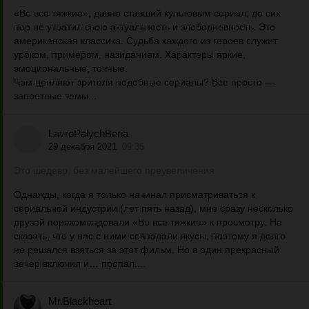
«Во все тяжкие», давно ставший культовым сериал, до сих
пор не утратил свою актуальность и злободневность. Это
американская классика. Судьба каждого из героев служит
уроком, примером, назиданием. Характеры яркие,
эмоциональные, точные.
Чем цепляют зрителя подобные сериалы? Все просто —
запретные темы...
LavroPalychBeria
29 декабря 2021
09:35
Это шедевр, без малейшего преувеличения
Однажды, когда я только начинал присматриваться к
сериальной индустрии (лет пять назад), мне сразу несколько
друзей порекомендовали «Во все тяжкие» к просмотру. Не
сказать, что у нас с ними совпадали вкусы, поэтому я долго
не решался взяться за этот фильм. Но в один прекрасный
вечер включил и… пропал....
Mr.Blackheart