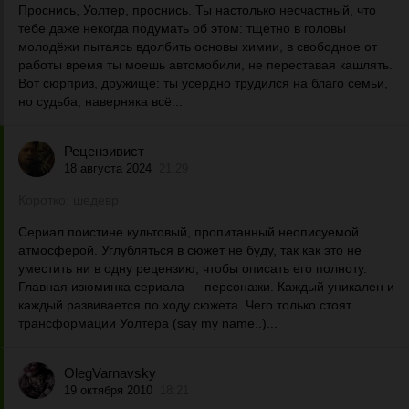
Проснись, Уолтер, проснись. Ты настолько несчастный, что
тебе даже некогда подумать об этом: тщетно в головы
молодёжи пытаясь вдолбить основы химии, в свободное от
работы время ты моешь автомобили, не переставая кашлять.
Вот сюрприз, дружище: ты усердно трудился на благо семьи,
но судьба, наверняка всё...
Рецензивист
18 августа 2024
21:29
Коротко: шедевр
Сериал поистине культовый, пропитанный неописуемой
атмосферой. Углубляться в сюжет не буду, так как это не
уместить ни в одну рецензию, чтобы описать его полноту.
Главная изюминка сериала — персонажи. Каждый уникален и
каждый развивается по ходу сюжета. Чего только стоят
трансформации Уолтера (say my name..)...
OlegVarnavsky
19 октября 2010
18:21