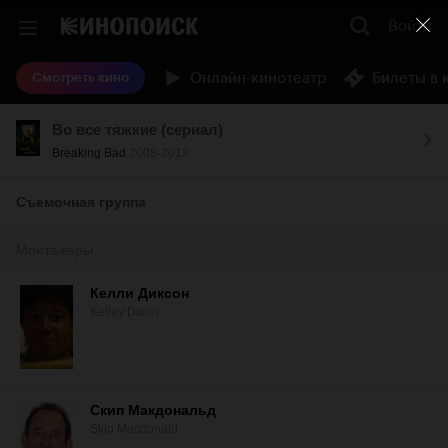
Войти
Онлайн-кинотеатр
Билеты в 
Смотреть кино
Во все тяжкие (сериал)
Breaking Bad
2008-2013
Съемочная группа
Монтажеры
Келли Диксон
Kelley Dixon
Скип Макдональд
Skip Macdonald