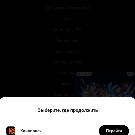
Правила рекомендаций
Справка
Кинопоиск PRO
Все фильмы
Все сериалы
Что посмотреть
Афиша
РЕКЛАМА
Музыка
Телепрограмма
Книги
Служба поддержки
© 2003 —
2026
,
Кинопоиск
18
+