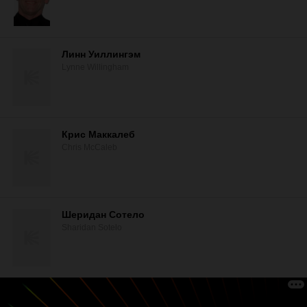
Линн Уиллингэм
Lynne Willingham
Крис Маккалеб
Chris McCaleb
Шеридан Сотело
Sharidan Sotelo