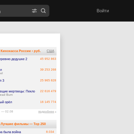
Войти
Кинокасса России
•
руб.
США
еревню дедушке 2
45 952 863
л
39 253 268
el
п 3
25 965 828
ещие мертвецы: Пекло
22 616 479
Dead Burn
ый орёл
16 145 774
7 — 02.08
подробнее
Лучшие фильмы — Top 250
ра была война
8.034