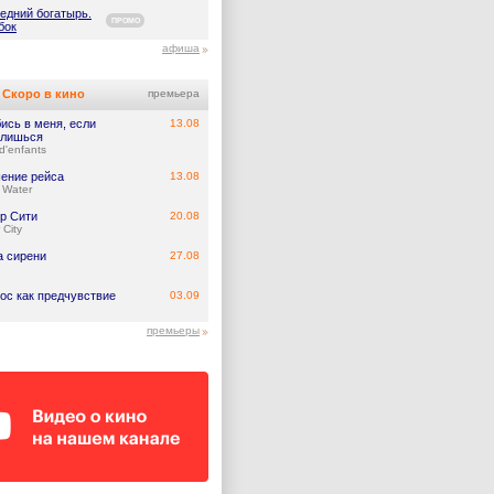
едний богатырь.
ПРОМО
бок
афиша
Скоро в кино
премьера
ись в меня, если
13.08
лишься
d'enfants
ение рейса
13.08
 Water
р Сити
20.08
 City
а сирени
27.08
ос как предчувствие
03.09
премьеры