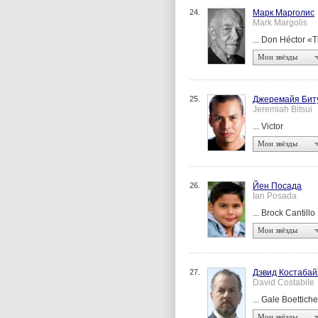
24.
Марк Марголис
Mark Margolis
... Don Héctor 
Мои звёзды
25.
Джеремайя Бит
Jeremiah Bitsui
... Victor
Мои звёзды
26.
Йен Посада
Ian Posada
... Brock Cantillo
Мои звёзды
27.
Дэвид Костабай
David Costabile
... Gale Boettiche
Мои звёзды