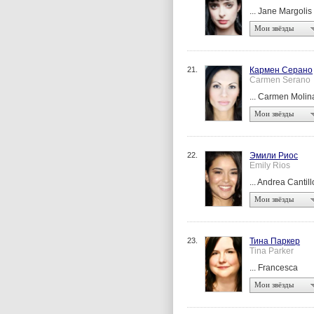
... Jane Margolis
Мои звёзды
21.
Кармен Серано
Carmen Serano
... Carmen Molin
Мои звёзды
22.
Эмили Риос
Emily Rios
... Andrea Cantill
Мои звёзды
23.
Тина Паркер
Tina Parker
... Francesca
Мои звёзды