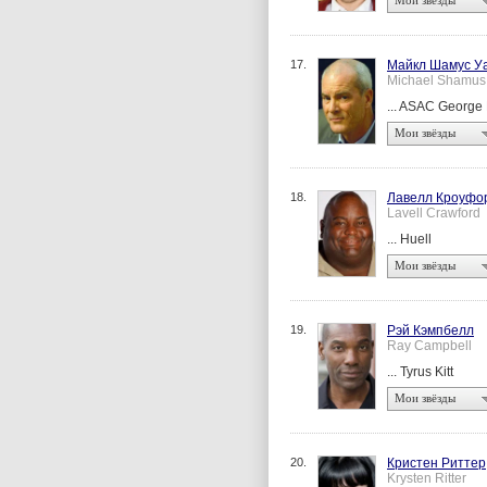
Мои звёзды
17.
Майкл Шамус У
Michael Shamus
... ASAC George 
Мои звёзды
18.
Лавелл Кроуфо
Lavell Crawford
... Huell
Мои звёзды
19.
Рэй Кэмпбелл
Ray Campbell
... Tyrus Kitt
Мои звёзды
20.
Кристен Риттер
Krysten Ritter