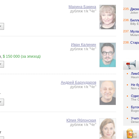
Марина Бакина
235.
Джок
дубляж т/к "Че"
Joker
236.
Билл
Billy E
237.
Мула
Mulan
238.
Стар
Иван Калинин
дубляж т/к "Че"
n,
$ 150 000 (за эпизод)
Лим
Haun
Андрей Бархударов
Не б
дубляж т/к "Че"
Non e
r
Одис
The 
Буго
Bugo
Учит
Юлия Яблонская
Deta
дубляж т/к "Че"
r