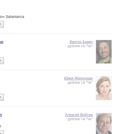
«Tio» Salamanca
уи
Виктор Бакин
дубляж т/к "Че"
Юлия Яблонская
дубляж т/к "Че"
л
Алексей Войтюк
дубляж т/к "Че"
r