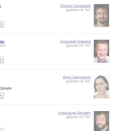
с
Прохор Чеховской
дубляж т/к "Че"
инс
Геннадий Новиков
sins
дубляж т/к "Че"
Инга Сметанина
дубляж т/к "Че"
e-Quayle
Александр Дасевич
дубляж т/к "Че"