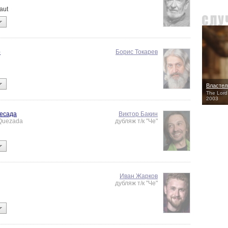
aut
р
Борис Токарев
Властел
The Lord 
2003
Кесада
Виктор Бакин
 Quezada
дубляж т/к "Че"
Иван Жарков
дубляж т/к "Че"