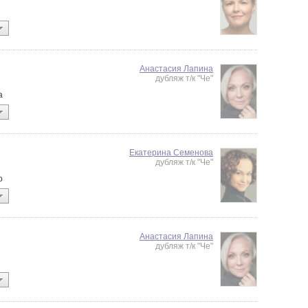
Анастасия Лапина
дубляж т/к "Че"
a
Екатерина Семенова
дубляж т/к "Че"
o
Анастасия Лапина
дубляж т/к "Че"