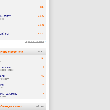
ер
8.032
и Эллиот
8.032
lliot
н
8.031
ший сын
8.030
лучшие фильмы
Новые рецензии
всего
б
63
ter
удь злым
1
ssere cattivo
сея
67
Odyssey
ния
41
nia
ель на замену
218
chment
Сегодня в кино
рейтинг