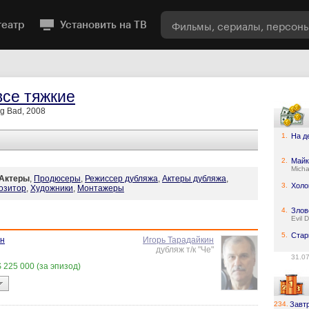
театр
Установить на ТВ
все тяжкие
g Bad, 2008
1.
На д
2.
Майк
Micha
Актеры
,
Продюсеры
,
Режиссер дубляжа
,
Актеры дубляжа
,
3.
Холо
озитор
,
Художники
,
Монтажеры
4.
Злов
Evil 
5.
Стар
он
Игорь Тарадайкин
дубляж т/к "Че"
31.0
$ 225 000 (за эпизод)
234.
Завт