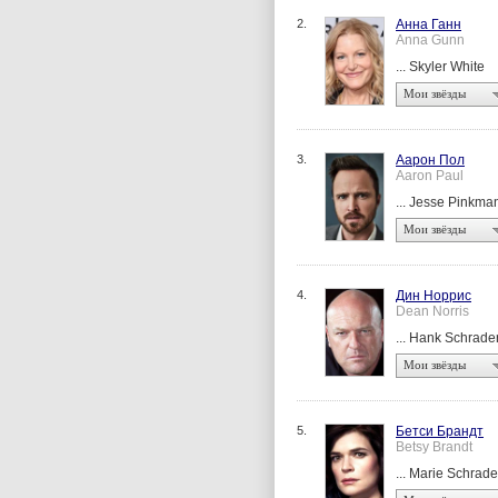
2.
Анна Ганн
Anna Gunn
... Skyler White
Мои звёзды
3.
Аарон Пол
Aaron Paul
... Jesse Pinkma
Мои звёзды
4.
Дин Норрис
Dean Norris
... Hank Schrade
Мои звёзды
5.
Бетси Брандт
Betsy Brandt
... Marie Schrade