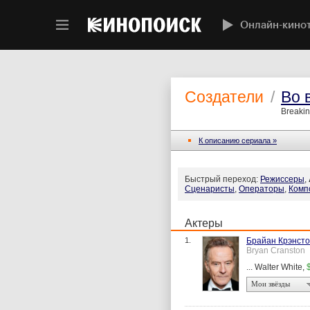
Онлайн-кино
Создатели
/
Во 
Breakin
К описанию сериала »
Быстрый переход:
Режиссеры
,
Сценаристы
,
Операторы
,
Комп
Актеры
1.
Брайан Крэнст
Bryan Cranston
... Walter White,
Мои звёзды