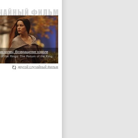
ин колец: Возвращение короля
of the Rings: The Return of the King,
другой случайный фильм