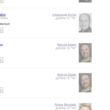
айлз
Александр Котов
 Wiles
дубляж т/к "Че"
Merkert
рд
Виктор Бакин
дубляж т/к "Че"
Виктор Бакин
дубляж т/к "Че"
Дарья Фролова
дубляж т/к "Че"