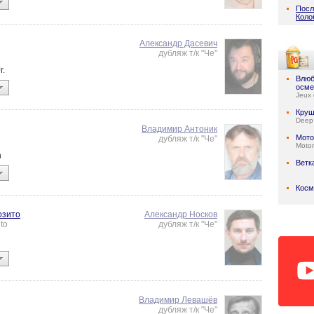
Посл
Коло
Александр Дасевич
дубляж т/к "Че"
r.
Влюб
осме
Jeux 
Круш
Deep
Владимир Антоник
Мото
дубляж т/к "Че"
Motor
n
Ветк
Косм
озито
Александр Носков
to
дубляж т/к "Че"
Владимир Левашёв
дубляж т/к "Че"