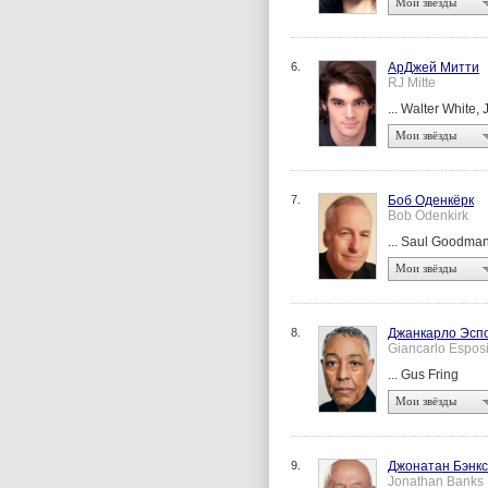
Мои звёзды
6.
АрДжей Митти
RJ Mitte
... Walter White, J
Мои звёзды
7.
Боб Оденкёрк
Bob Odenkirk
... Saul Goodma
Мои звёзды
8.
Джанкарло Эсп
Giancarlo Esposi
... Gus Fring
Мои звёзды
9.
Джонатан Бэнкс
Jonathan Banks