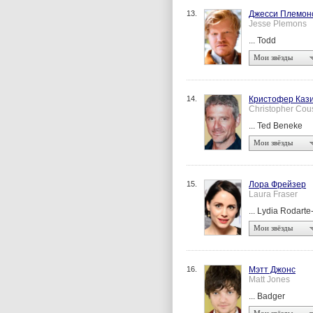
13.
Джесси Племон
Jesse Plemons
... Todd
Мои звёзды
14.
Кристофер Каз
Christopher Cou
... Ted Beneke
Мои звёзды
15.
Лора Фрейзер
Laura Fraser
... Lydia Rodart
Мои звёзды
16.
Мэтт Джонс
Matt Jones
... Badger