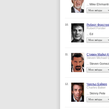
... Mike Ehrmantr
Мои звёзды
10.
Роберт Форсте
Robert Forster
... Ed
Мои звёзды
11.
Стивен Майкл 
Steven Michael
... Steven Gomez
Мои звёзды
12.
Чарльз Бэйкер
Charles Baker
... Skinny Pete
Мои звёзды