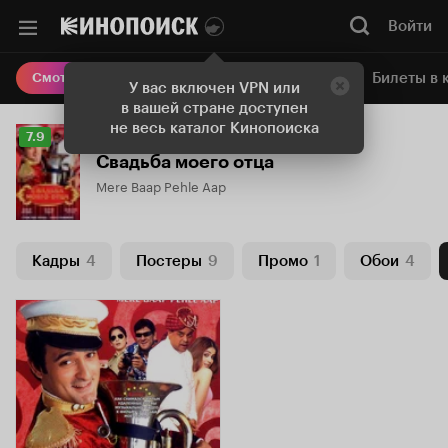
Войти
Онлайн-кинотеатр
Билеты в 
Смотреть кино
У вас включен VPN или
в вашей стране доступен
не весь каталог Кинопоиска
Рейтинг
7.9
Кинопоиска
Свадьба моего отца
7.9
Mere Baap Pehle Aap
Кадры
4
Постеры
9
Промо
1
Обои
4