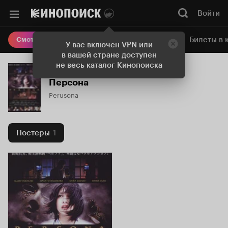
Войти
Онлайн-кинотеатр
Билеты в 
Смотреть кино
У вас включен VPN или
в вашей стране доступен
не весь каталог Кинопоиска
Персона
Perusona
Постеры
1