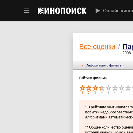
Онлайн-кино
Все оценки
/
Па
2008
Информация о фильме »
Рейтинг фильма
* В рейтинге учитываются 
попытки недобросовестных 
алгоритмами автоматически
** Общее количество оценок
истории оценок. Показывают