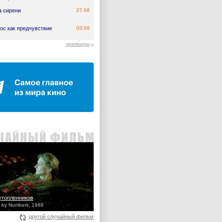
а сирени
27.08
ос как предчувствие
03.09
премьеры
утопленников
 by Numbers, 1988
другой случайный фильм