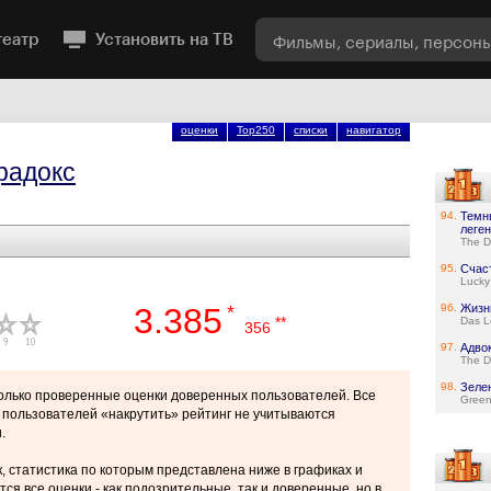
театр
Установить на ТВ
оценки
Top250
списки
навигатор
радокс
94.
Темн
леге
The D
95.
Счас
Lucky
3.385
*
96.
Жизн
**
Das L
356
97.
Адво
The D
98.
Зеле
только проверенные оценки доверенных пользователей. Все
Green
пользователей «накрутить» рейтинг не учитываются
.
, статистика по которым представлена ниже в графиках и
ся все оценки - как подозрительные, так и доверенные, но в