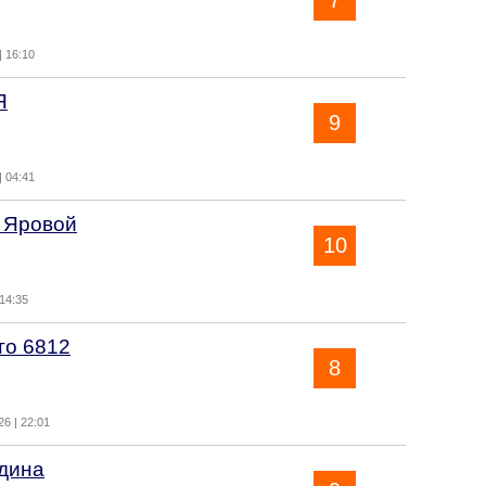
7
| 16:10
Я
9
| 04:41
 Яровой
10
 14:35
то 6812
8
6 | 22:01
дина