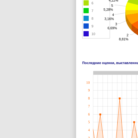
4,22%
6
5
5,28%
7
4
8
3,16%
3
9
6,69%
10
2
8,81%
Последние оценки, выставлен
10
9
8
7
6
5
4
3