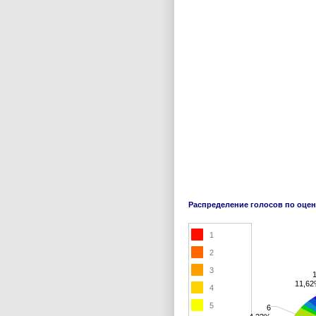
Распределение голосов по оце
1
2
3
11,6
4
5
6