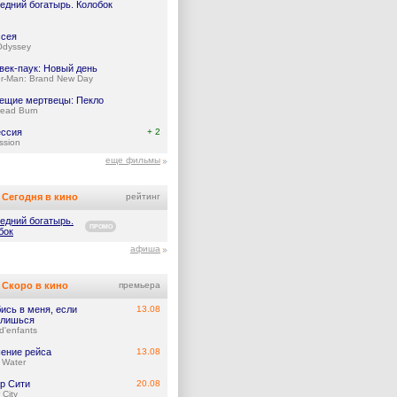
едний богатырь. Колобок
сея
Odyssey
век-паук: Новый день
er-Man: Brand New Day
ещие мертвецы: Пекло
Dead Burn
ссия
+ 2
ssion
еще фильмы
Сегодня в кино
рейтинг
едний богатырь.
ПРОМО
бок
афиша
Скоро в кино
премьера
ись в меня, если
13.08
лишься
d'enfants
ение рейса
13.08
 Water
р Сити
20.08
 City