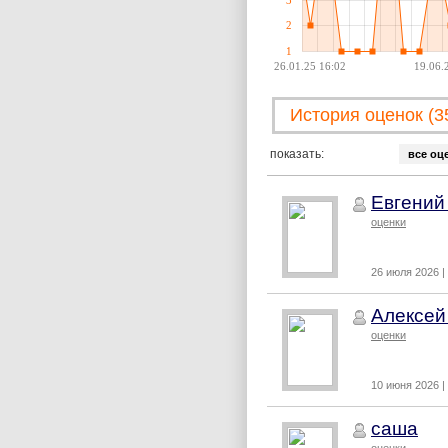
2
1
26.01.25 16:02
19.06.
История оценок (3
показать:
все оц
Евгений
оценки
26 июля 2026 |
Алексей
оценки
10 июня 2026 |
саша