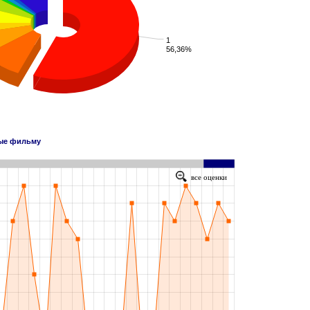
1
56,36%
ные фильму
все оценки