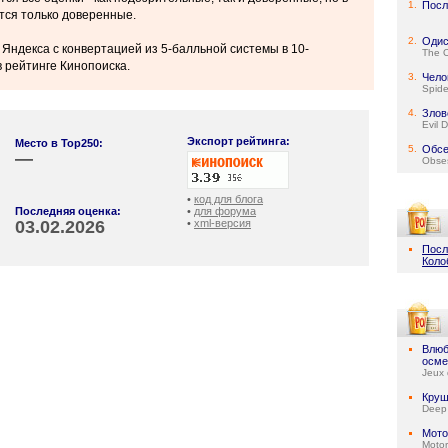
1.
Посл
тся только доверенные.
2.
Одис
 Яндекса с конвертацией из 5-балльной системы в 10-
The 
 рейтинге Кинопоиска.
3.
Чело
Spid
4.
Злов
Evil 
Экспорт рейтинга:
Место в Top250:
5.
Обсе
—
Obse
•
код для блога
Последняя оценка:
•
для форума
03.02.2026
•
xml-версия
Посл
Коло
Влюб
осме
Jeux 
Круш
Deep
Мото
Motor