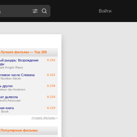
Войти
Лучшие фильмы — Top 250
ый рыцарь: Возрождение
8.254
нды
ark Knight Rises
тливое число Слевина
8.242
 Number Slevin
ь других
8.239
eben der Anderen
кат дьявола
8.234
evil's Advocate
ная книга
8.229
 Book
лучшие фильмы
Популярные фильмы