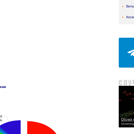
Ветк
Косм
нкам
10
Отсчет 
2%
Drowning