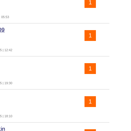
1
| 05:53
09
1
5 | 12:42
1
5 | 19:30
1
5 | 18:10
in