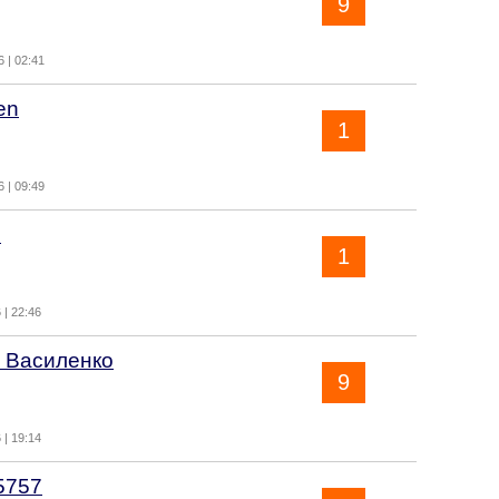
9
 | 02:41
en
1
 | 09:49
.
1
 | 22:46
 Василенко
9
 | 19:14
5757