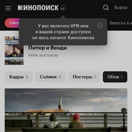
Войти
Онлайн-кинотеатр
Билеты в 
Смотреть кино
У вас включен VPN или
в вашей стране доступен
не весь каталог Кинопоиска
Питер и Венди
Peter and Vandy
Кадры
5
Съёмки
2
Постеры
1
Обои
1