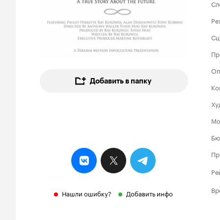
Сл
Ре
Сц
Пр
Оп
Добавить в папку
Ко
Ху
Мо
Бю
Пр
Ре
Вр
Нашли ошибку?
Добавить инфо