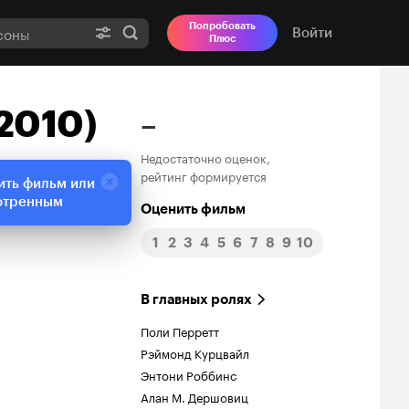
Попробовать
Войти
Плюс
(2010)
–
Недостаточно оценок,
рейтинг формируется
ить фильм или
отренным
Оценить фильм
1
2
3
4
5
6
7
8
9
10
В главных ролях
Поли Перретт
Рэймонд Курцвайл
Энтони Роббинс
Алан М. Дершовиц