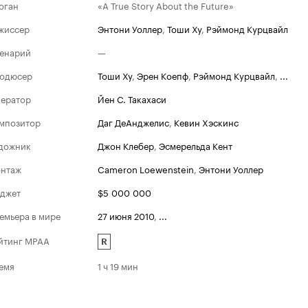
оган
«A True Story About the Future»
жиссер
Энтони Уоллер
,
Тоши Ху
,
Рэймонд Курцвайл
енарий
—
одюсер
Тоши Ху
,
Эрен Коепф
,
Рэймонд Курцвайл
,
...
ератор
Йен С. Такахаси
мпозитор
Даг ДеАнджелис
,
Кевин Хэскинс
дожник
Джон Клебер
,
Эсмерельда Кент
нтаж
Cameron Loewenstein
,
Энтони Уоллер
джет
$5 000 000
емьера в мире
27 июня 2010
,
...
йтинг MPAA
R
емя
1 ч 19 мин