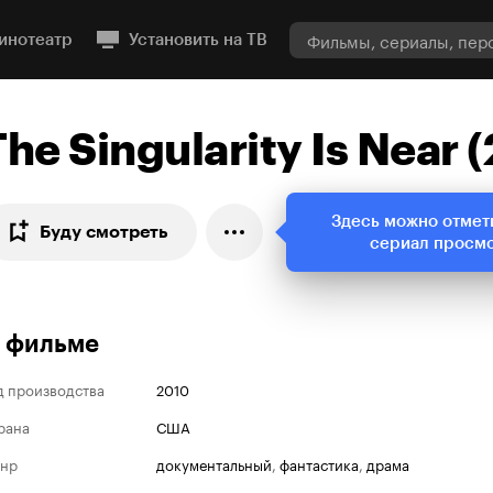
инотеатр
Установить на ТВ
The Singularity Is Near 
Здесь можно отмет
Буду смотреть
сериал просм
 фильме
д производства
2010
рана
США
нр
документальный
,
фантастика
,
драма