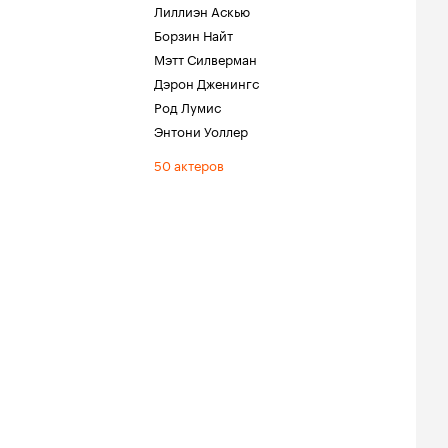
Лиллиэн Аскью
Борзин Найт
Мэтт Силверман
Дэрон Дженингс
Род Лумис
Энтони Уоллер
50 актеров