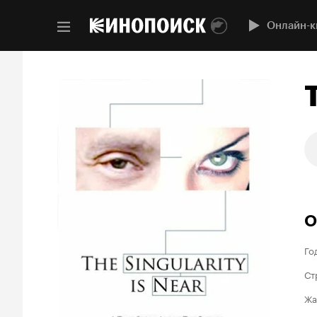
Онлайн-к
О
Го
Ст
Жа