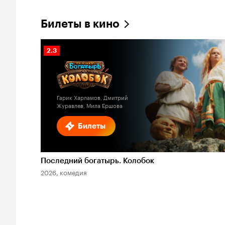
Билеты в кино
Рейтинг
2.3
Кинопоиска
2.3
Гарик Харламов, Дмитрий
Журавлев, Мила Ершова
Билеты
Последний богатырь. Колобок
2026, комедия