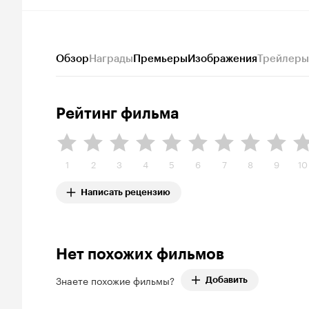
Обзор
Награды
Премьеры
Изображения
Трейлеры
Рейтинг фильма
1
2
3
4
5
6
7
8
9
10
Написать рецензию
Нет похожих фильмов
Знаете похожие фильмы?
Добавить