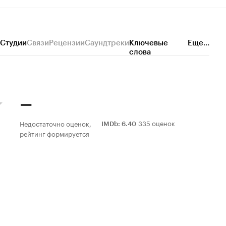
Студии
Связи
Рецензии
Саундтреки
Ключевые
Еще...
слова
–
335 оценок
Недостаточно оценок,
IMDb
:
6.40
рейтинг формируется