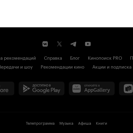
а рекомендаций
Справка
Блог
Кинопоиск PRO
П
Передачи и шоу
Рекомендации кино
Акции и подписка
Телепрограмма
Музыка
Афиша
Книги