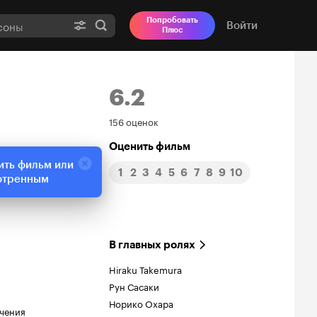
Попробовать
Войти
Плюс
6.2
Рейтинг
156 оценок
Кинопоиска
Оценить фильм
ить фильм или
1
2
3
4
5
6
7
8
9
10
6.2
отренным
В главных ролях
Hiraku Takemura
Рун Сасаки
Норико Охара
чения