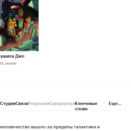
рушила Джо
89, аниме
Студии
Связи
Рецензии
Саундтреки
Ключевые
Еще...
слова
 человечество вышло за пределы галактики и