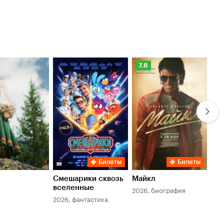
Рейтинг
Ре
7.8
6.
Кинопоиска
Ки
7.8
6.
Билеты
Билеты
Смешарики сквозь
Майкл
Зл
вселенные
мер
2026, биография
2026, фантастика
202