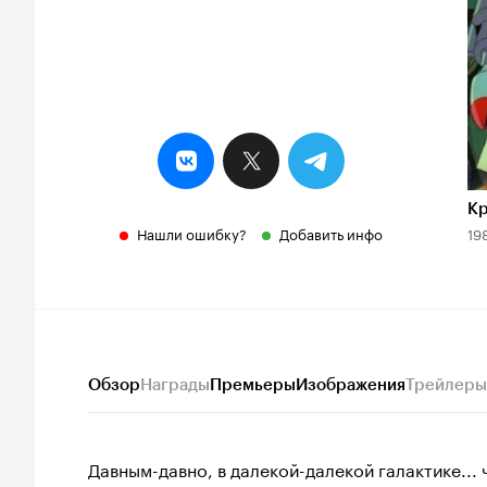
К
Нашли ошибку?
Добавить инфо
19
Обзор
Награды
Премьеры
Изображения
Трейлеры
Давным-давно, в далекой-далекой галактике...