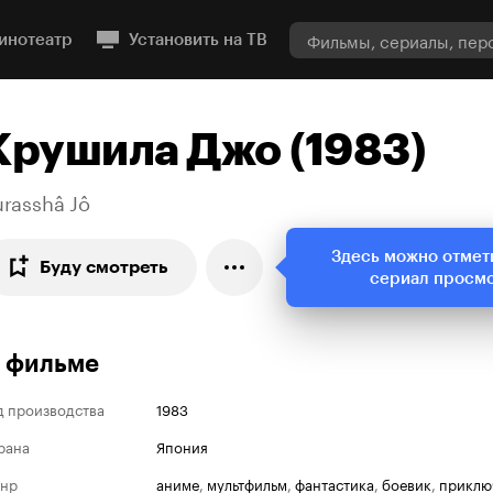
инотеатр
Установить на ТВ
Крушила Джо (1983)
urasshâ Jô
Здесь можно отмет
Буду смотреть
сериал просм
 фильме
д производства
1983
рана
Япония
нр
аниме
,
мультфильм
,
фантастика
,
боевик
,
приклю