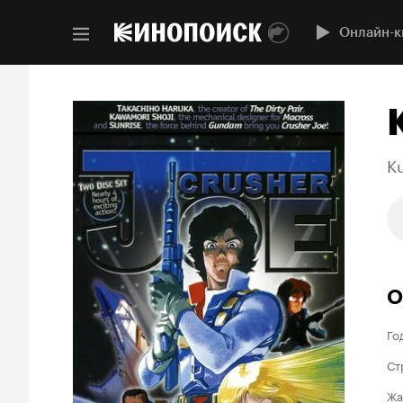
Онлайн-к
K
О
Го
Ст
Жа