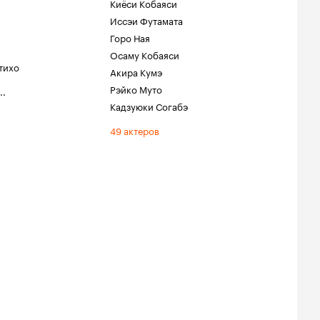
Киёси Кобаяси
Иссэи Футамата
Горо Ная
Осаму Кобаяси
тихо
Акира Кумэ
Рэйко Муто
..
Кадзуюки Согабэ
49 актеров