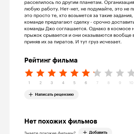
расселилось по другим планетам. Организация
любую работу. Нет-нет, не подумайте, это не 
это просто те, кто возьмется за такие задания
команде предлагают сделку - срочно доставить
команды Джо соглашается. Однако в космосе 
прыжок срывается и они оказываются вообще в 
приняв их за пиратов. И тут груз исчезает.
Рейтинг фильма
1
2
3
4
5
6
7
8
9
10
Написать рецензию
Нет похожих фильмов
Знаете похожие фильмы?
Добавить