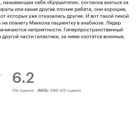
, называющая себя «Крушители», согласна взяться за
пираты или какие другие плохие ребята, они хорошие,
, от которых уже отказались другие. И вот такой лихой
 на планету Миккола пациентку в анабиозе. Лидер
начинаются неприятности. Гиперпространственный
другой части галактики, за ними охотятся военные,
6.2
Рейтинг
156 оценок
413 оценок
IMDb
:
7.00
Кинопоиска
6.2