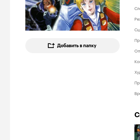
Сл
Ре
Сц
Пр
Добавить в папку
Оп
Ко
Ху
Пр
Вр
С