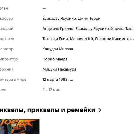
оган
—
жиссер
Ёсикадзу Ясухико
,
Джим Терри
енарий
Анджело Грилло
,
Ёсикадзу Ясухико
,
Харука Така
одюсер
Такаюки Ёсии
,
Mananori Itô
,
Ёсинори Кисимото
,
.
ератор
Кацудзи Мисава
мпозитор
Норио Маеда
дожник
Мицуки Накамура
емьера в мире
12 марта 1983
,
...
емя
2 ч 12 мин
иквелы, приквелы и ремейки