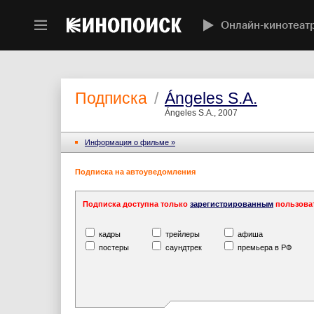
Онлайн-кинотеат
Подписка
/
Ángeles S.A.
Ángeles S.A., 2007
Информация o фильме »
Подписка на автоуведомления
Подписка доступна только
зарегистрированным
пользова
кадры
трейлеры
афиша
постеры
саундтрек
премьера в РФ