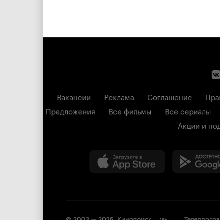
Вакансии
Реклама
Соглашение
Пра
Предложения
Все фильмы
Все сериалы
Акции и по
© 2003 —
2026
,
Кинопоиск
Телепрогр
18
+