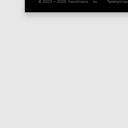
© 2003 —
2026
,
Кинопоиск
Телепрогр
18
+