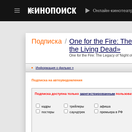
Онлайн-кинотеат
Подписка
/
One for the Fire: Th
the Living Dead»
One for the Fire: The Legacy of 'Night o
Информация o фильме »
Подписка на автоуведомления
Подписка доступна только
зарегистрированным
пользова
кадры
трейлеры
афиша
постеры
саундтрек
премьера в РФ