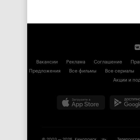
Вакансии
Реклама
Соглашение
Пра
Предложения
Все фильмы
Все сериалы
Акции и по
© 2003 —
2026
,
Кинопоиск
Телепрогр
18
+