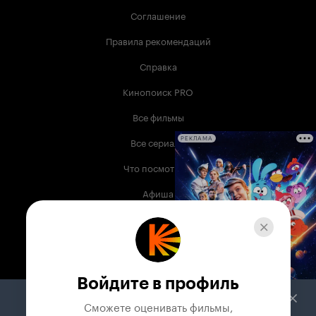
Соглашение
Правила рекомендаций
Справка
Кинопоиск PRO
Все фильмы
Все сериалы
РЕКЛАМА
Что посмотреть
Афиша
Музыка
Телепрограмма
Книги
Войдите в профиль
Служба поддержки
Сможете оценивать фильмы,
