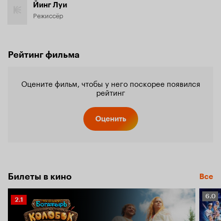
Йинг Луи
Режиссёр
Рейтинг фильма
Оцените фильм, чтобы у него поскорее появился
рейтинг
Оценить
Билеты в кино
Все
Рейт
6.0
Рейтинг
2.1
Кино
Кинопоиска
6.0
2.1