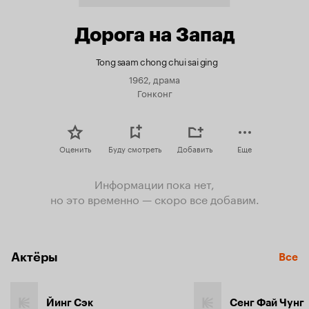
Дорога на Запад
Tong saam chong chui sai ging
1962, драма
Гонконг
Оценить
Буду смотреть
Добавить
Еще
Информации пока нет,
но это временно — скоро все добавим.
Актёры
Все
Йинг Сэк
Сенг Фай Чунг