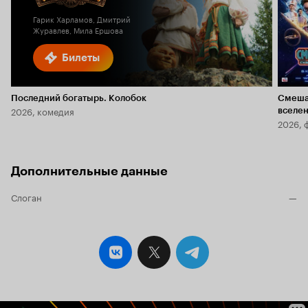
Гарик Харламов, Дмитрий
Журавлев, Мила Ершова
Билеты
Последний богатырь. Колобок
Смеша
2026, комедия
вселе
2026, 
Дополнительные данные
Слоган
—