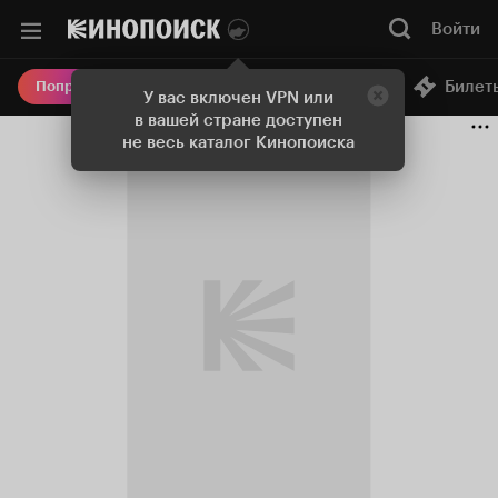
Войти
Онлайн-кинотеатр
Билет
Попробовать Плюс
У вас включен VPN или
в вашей стране доступен
не весь каталог Кинопоиска