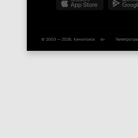
© 2003 —
2026
,
Кинопоиск
Телепрогр
18
+