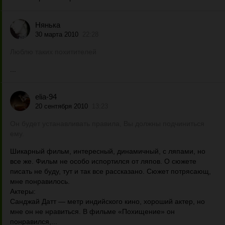
Нянька
30 марта 2010
22:28
Люблю таких похитителей
...
elia-94
20 сентября 2010
13:23
Он будет устанавливать правила, Вы должны подчиниться
ему.
Шикарный фильм, интересный, динамичный, с ляпами, но
все же. Фильм не особо испортился от ляпов. О сюжете
писать не буду, тут и так все рассказано. Сюжет потрясающ,
мне понравилось.
Актеры:
Санджай Датт — метр индийского кино, хороший актер, но
мне он не нравиться. В фильме «Похищение» он
понравился,...