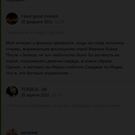
I love good movies
20 февраля 2011
18:28
Примерь мою шкуру, дружок!
Мой интерес к фильму проявился, когда на глаза попались
отзывы, выражающие восхищение игрой Имрана Кхана.
После «Знаешь ли ты» любопытно было бы взглянуть на
парня, покорившего девичьи сердца, в новом образе.
Однако, и заставил же Имран побегать Санджая по Индии.
Что ж, эти беговые упражнения...
TONICA - 04
25 апреля 2010
13:19
«Я получил наказание, а теперь совершаю преступление …'
...
китанна