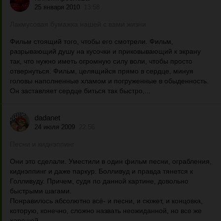
25 января 2010
13:58
Лакмусовая бумажка нашей с вами жизни
Фильм стоящий того, чтобы его смотрели. Фильм,
разрывающий душу на кусочки и приковывающий к экрану
так, что нужно иметь огромную силу воли, чтобы просто
отвернуться. Фильм, целящийся прямо в сердце, минуя
головы наполненные хламом и погруженные в обыденность.
Он заставляет сердце биться так быстро,...
dadanet
24 июля 2009
22:56
Песни и киднэппинг
Они это сделали. Уместили в один фильм песни, ограбления,
киднэппинг и даже паркур. Болливуд и правда тянется к
Голливуду. Причем, судя по данной картине, довольно
быстрыми шагами.
Понравилось абсолютно всё- и песни, и сюжет, и концовка,
которую, конечно, сложно назвать неожиданной, но все же
хорошей....