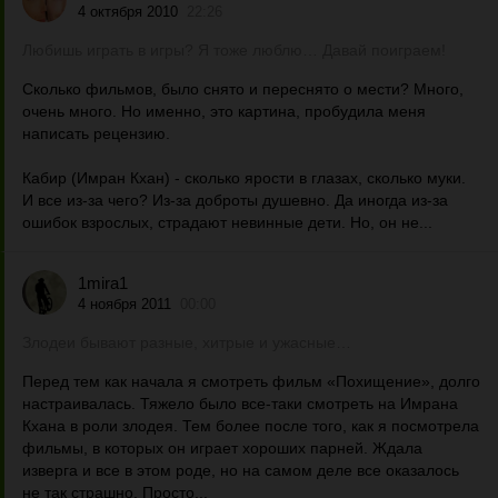
4 октября 2010
22:26
Любишь играть в игры? Я тоже люблю… Давай поиграем!
Сколько фильмов, было снято и переснято о мести? Много,
очень много. Но именно, это картина, пробудила меня
написать рецензию.
Кабир (Имран Кхан) - сколько ярости в глазах, сколько муки.
И все из-за чего? Из-за доброты душевно. Да иногда из-за
ошибок взрослых, страдают невинные дети. Но, он не...
1mira1
4 ноября 2011
00:00
Злодеи бывают разные, хитрые и ужасные…
Перед тем как начала я смотреть фильм «Похищение», долго
настраивалась. Тяжело было все-таки смотреть на Имрана
Кхана в роли злодея. Тем более после того, как я посмотрела
фильмы, в которых он играет хороших парней. Ждала
изверга и все в этом роде, но на самом деле все оказалось
не так страшно. Просто...