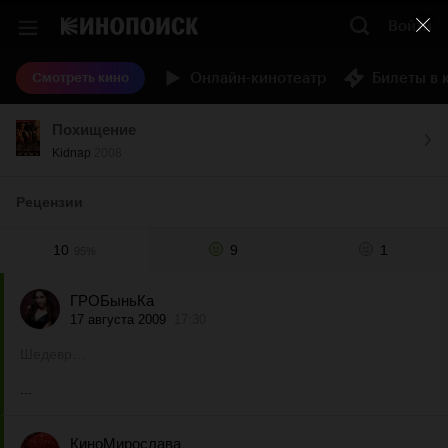
Войти
Онлайн-кинотеатр
Билеты в 
Смотреть кино
Похищение
Kidnap
2008
Рецензии
10
9
1
95%
ГРОБыньКа
17 августа 2009
17:30
Шедевр…
...
КиноМирослава