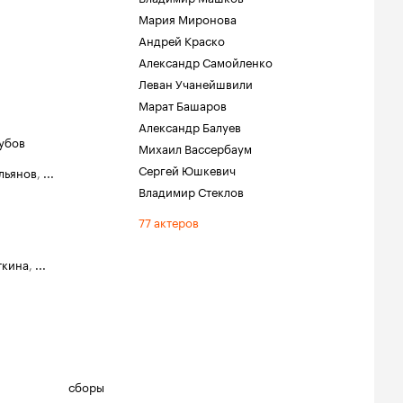
Мария Миронова
Андрей Краско
Александр Самойленко
Леван Учанейшвили
Марат Башаров
Александр Балуев
убов
Михаил Вассербаум
Сергей Юшкевич
льянов
,
...
Владимир Стеклов
77 актеров
ткина
,
...
сборы