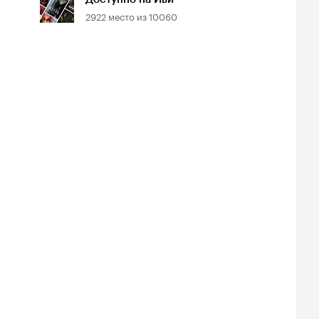
2922
место из
10060