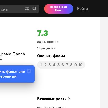
Попробовать
Войти
Плюс
7.3
Рейтинг
88 817 оценок
13 рецензий
Кинопоиска
 Драма Павла
Оценить фильм
го
7.3
1
2
3
4
5
6
7
8
9
10
ить фильм или
отренным
В главных ролях
Владимир Машков