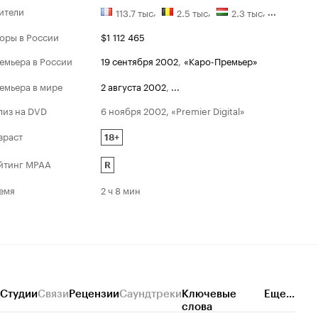
ители
,
,
,
...
113.7 тыс
2.5 тыс
2.3 тыс
оры в России
$1 112 465
емьера в России
19 сентября 2002
,
«Каро-Премьер»
емьера в мире
2 августа 2002
,
...
лиз на DVD
6 ноября 2002, «Premier Digital»
зраст
18+
йтинг MPAA
R
емя
2 ч 8 мин
Студии
Связи
Рецензии
Саундтреки
Ключевые
Еще...
слова