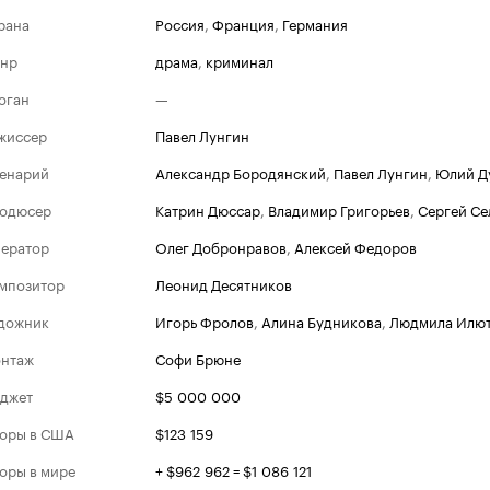
рана
Россия
,
Франция
,
Германия
нр
драма
,
криминал
оган
—
жиссер
Павел Лунгин
енарий
Александр Бородянский
,
Павел Лунгин
,
Юлий Д
одюсер
Катрин Дюссар
,
Владимир Григорьев
,
Сергей Се
ератор
Олег Добронравов
,
Алексей Федоров
мпозитор
Леонид Десятников
дожник
Игорь Фролов
,
Алина Будникова
,
Людмила Илю
нтаж
Софи Брюне
джет
$5 000 000
оры в США
$123 159
оры в мире
+ $962 962 = $1 086 121