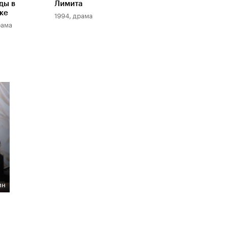
ды в
Лимита
ке
1994, драма
рама
ин