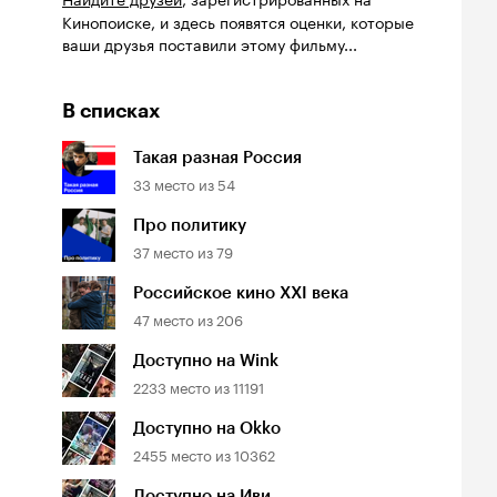
Кинопоиске, и здесь появятся оценки, которые
ваши друзья поставили этому фильму...
В списках
Такая разная Россия
33
место из
54
Про политику
37
место из
79
Российское кино XXI века
47
место из
206
Доступно на Wink
2233
место из
11191
Доступно на Okko
2455
место из
10362
Доступно на Иви