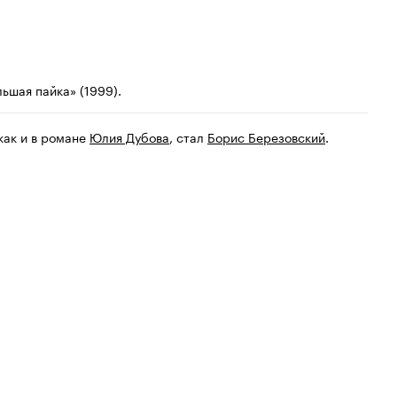
ьшая пайка» (1999).
как и в романе
Юлия Дубова
, стал
Борис Березовский
.