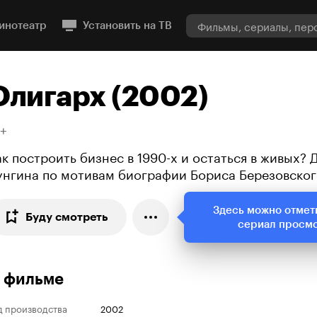
инотеатр
Установить на ТВ
Олигарх (2002)
8+
ак построить бизнес в 1990-х и остаться в живых?
унгина по мотивам биографии Бориса Березовско
Здесь можно отмет
Буду смотреть
сериал просм
 фильме
д производства
2002