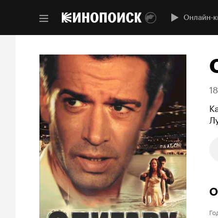
Онлайн-к
1
К
Л
О
Го