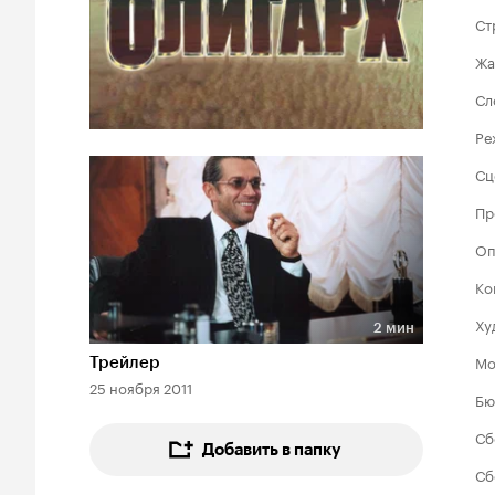
Ст
Жа
Сл
Ре
Сц
Пр
Оп
Ко
Ху
2 мин
Длительность 2 мин
Мо
Трейлер
25 ноября 2011
Бю
Сб
Добавить в папку
Сб