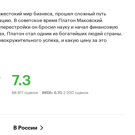
 жестокий мир бизнеса, прошел сложный путь
ацию. В советское время Платон Маковский
 перестройки он бросил науку и начал финансовую
дах, Платон стал одним из богатейших людей страны.
вокружительного успеха, и какую цену за это
7.3
Рейтинг
88 817 оценок
2 200 оценок
IMDb
:
6.70
Кинопоиска
7.3
В России