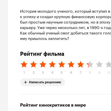
История молодого ученого, который вступил в
к успеху и создал крупную финансовую корпор
был простым научным сотрудником, но в эпоху
карьеру. Уже через несколько лет, в 1990-х го
Как обычный ученый смог добиться такого голо
ему пришлось заплатить?
Рейтинг фильма
1
2
3
4
5
6
7
8
9
10
Написать рецензию
Рейтинг кинокритиков в мире