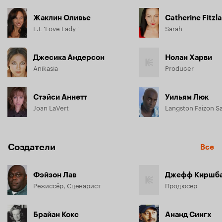
Жаклин Оливье
Catherine Fitzl
L.L 'Love Lady '
Sarah
Джесика Андерсон
Нолан Харви
Anikasia
Producer
Стэйси Аннетт
Уильям Люк
Joan LaVert
Langston Faizon S
Создатели
Все
Фэйзон Лав
Джефф Киршб
Режиссёр, Сценарист
Продюсер
Брайан Кокс
Ананд Сингх