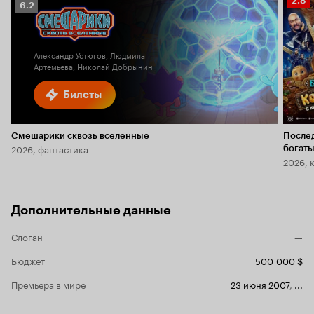
2.8
Рейтинг
6.2
Кино
Кинопоиска
2.8
6.2
Александр Устюгов, Людмила
Артемьева, Николай Добрынин
Билеты
Смешарики сквозь вселенные
После
2026, фантастика
богаты
2026, 
Дополнительные данные
Слоган
—
Бюджет
500 000 $
Премьера в мире
23 июня 2007
,
...