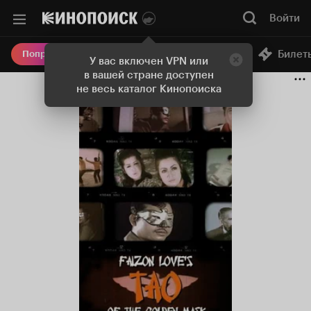
Войти
Онлайн-кинотеатр
Билет
Попробовать Плюс
У вас включен VPN или
в вашей стране доступен
не весь каталог Кинопоиска