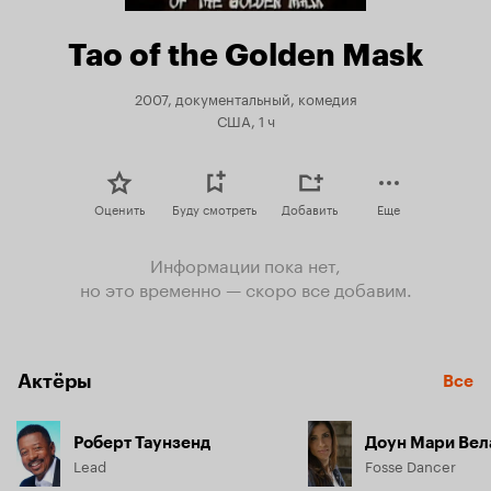
Tao of the Golden Mask
2007, документальный, комедия
США, 1 ч
Оценить
Буду смотреть
Добавить
Еще
Информации пока нет,
но это временно — скоро все добавим.
Актёры
Все
Роберт Таунзенд
Доун Мари Вел
Lead
Fosse Dancer