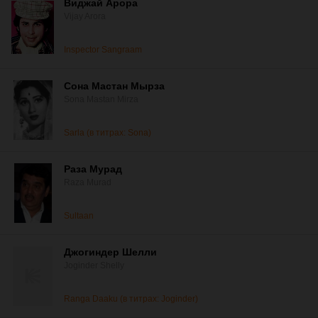
Виджай Арора
Vijay Arora
Inspector Sangraam
Сона Мастан Мырза
Sona Mastan Mirza
Sarla (в титрах: Sona)
Раза Мурад
Raza Murad
Sultaan
Джогиндер Шелли
Joginder Shelly
Ranga Daaku (в титрах: Joginder)