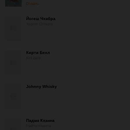
Dhaanu
Йогеш Чхабра
Yogesh Chhabra
Кирти Бехл
Kirti Behl
Johnny Whisky
Падма Кханна
Padma Khanna