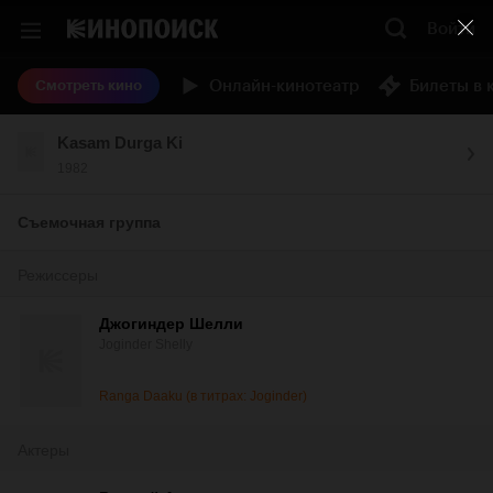
Войти
Онлайн-кинотеатр
Билеты в 
Смотреть кино
Kasam Durga Ki
1982
Съемочная группа
Режиссеры
Джогиндер Шелли
Joginder Shelly
Ranga Daaku (в титрах: Joginder)
Актеры