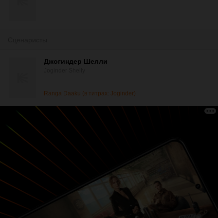
Сценаристы
Джогиндер Шелли
Joginder Shelly
Ranga Daaku (в титрах: Joginder)