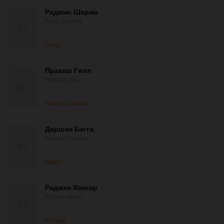
Раджни Шарма
Rajni Sharma
Durga
Пракаш Гилл
Prakash Gill
Bhoopat Daaku
Даршан Багга
Darshan Bagga
Bagga
Раджан Хаксар
Rajan Haksar
Partaap