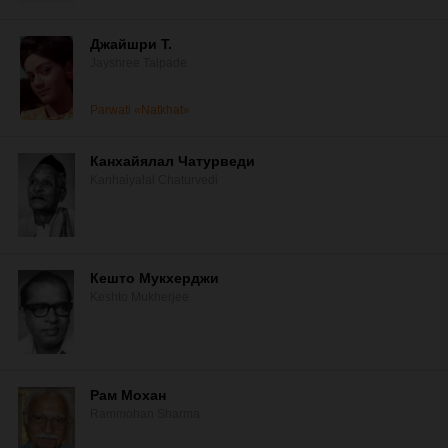
Джайшри Т.
Jayshree Talpade
Parwati «Natkhat»
Канхайялал Чатурведи
Kanhaiyalal Chaturvedi
Кешто Мукхерджи
Keshto Mukherjee
Рам Мохан
Rammohan Sharma