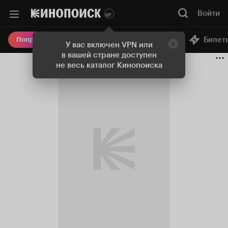
Войти
Онлайн-кинотеатр
Билет
Попробовать Плюс
У вас включен VPN или
в вашей стране доступен
не весь каталог Кинопоиска