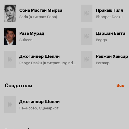
Сона Мастан Мырза
Пракаш Гилл
Sarla (в титрах: Sona)
Bhoopat Daaku
Раза Мурад
Даршан Багга
Sultaan
Bagga
Джогиндер Шелли
Раджан Хаксар
Ranga Daaku (в титрах: Joginder)
Partaap
Создатели
Все
Джогиндер Шелли
Режиссёр, Сценарист