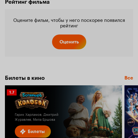
Рейтинг фильма
Оцените фильм, чтобы у него поскорее появился
рейтинг
Оценить
Билеты в кино
Все
Рейтинг
1.7
Кинопоиска
1.7
Гарик Харламов, Дмитрий
Журавлев, Мила Ершова
Билеты