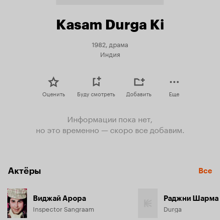
Kasam Durga Ki
1982, драма
Индия
Оценить
Буду смотреть
Добавить
Еще
Информации пока нет,
но это временно — скоро все добавим.
Актёры
Все
Виджай Арора
Раджни Шарма
Inspector Sangraam
Durga