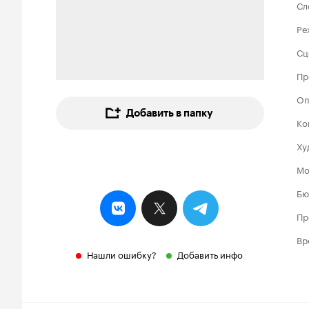
Сл
Ре
Сц
Пр
Оп
Добавить в папку
Ко
Ху
Мо
Бю
Пр
Вр
Нашли ошибку?
Добавить инфо