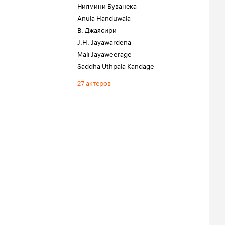
Нилмини Буванека
Anula Handuwala
В. Джаясири
J.H. Jayawardena
Mali Jayaweerage
Saddha Uthpala Kandage
27 актеров