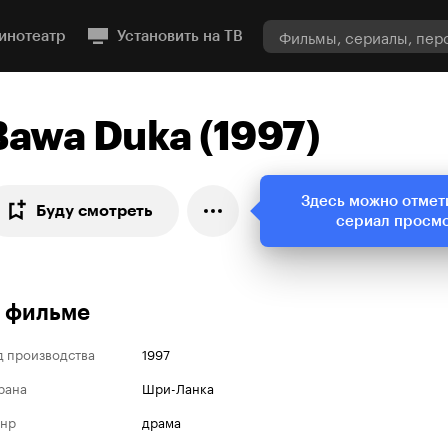
инотеатр
Установить на ТВ
Bawa Duka (1997)
Здесь можно отмет
Буду смотреть
сериал просм
 фильме
д производства
1997
рана
Шри-Ланка
нр
драма