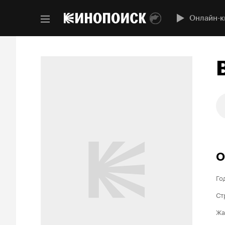
Онлайн-к
О
Го
Ст
Жа