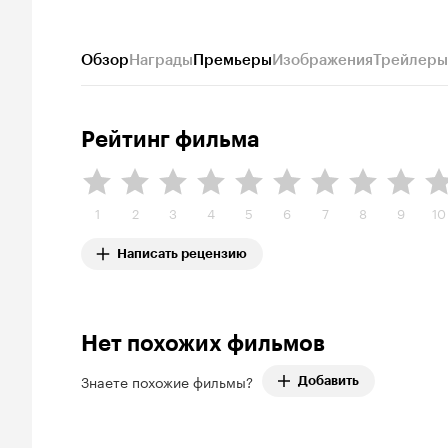
Обзор
Награды
Премьеры
Изображения
Трейлеры
Рейтинг фильма
1
2
3
4
5
6
7
8
9
10
Написать рецензию
Нет похожих фильмов
Знаете похожие фильмы?
Добавить