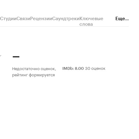
Студии
Связи
Рецензии
Саундтреки
Ключевые
Еще...
слова
–
30 оценок
Недостаточно оценок,
IMDb
:
8.00
рейтинг формируется