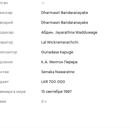
оган
—
жиссер
Dharmasiri Bandaranayake
енарий
Dharmasiri Bandaranayake
одюсер
Абдин
,
Jayarathna Wadduwage
ератор
Lal Wickramarachchi
мпозитор
Gunadasa Kapuge
дожник
К.А. Милтон Перера
нтаж
Senaka Nawaratne
джет
LKR 700 000
емьера в мире
15 сентября 1997
емя
3 ч