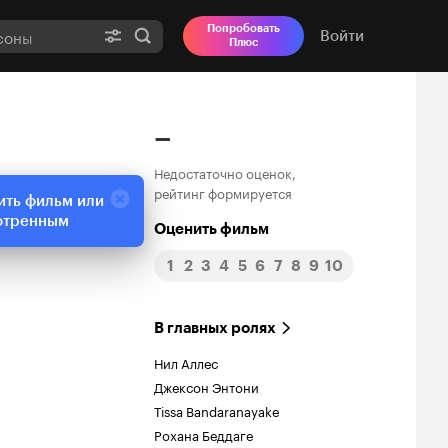
Попробовать
Войти
Плюс
–
Недостаточно оценок,
рейтинг формируется
ить фильм или
отренным
Оценить фильм
1
2
3
4
5
6
7
8
9
10
В главных ролях
Нил Аллес
Джексон Энтони
Tissa Bandaranayake
Рохана Беддаге