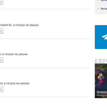
Ветк
Косм
tendant #1, в титрах не указан
er, в титрах не указан
ort, в титрах не указан
Мадагас
Madagasc