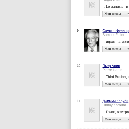
... Le gangster, 
Мои звёзды
9.
Сэмюэл Фуллер
Samuel Fuller
... играет самог
Мои звёзды
10.
Пьер Анин
Pierre Hanin
... Third Brother
Мои звёзды
11.
Джимми Каруби
Jimmy Karoubi
... Dwarf, в титр
Мои звёзды