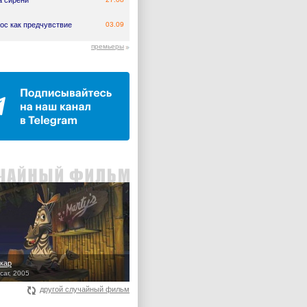
а сирени
ос как предчувствие
03.09
премьеры
кар
ar, 2005
другой случайный фильм