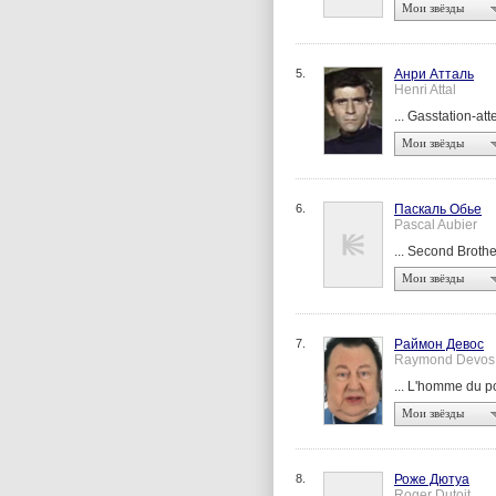
Мои звёзды
5.
Анри Атталь
Henri Attal
... Gasstation-at
Мои звёзды
6.
Паскаль Обье
Pascal Aubier
... Second Broth
Мои звёзды
7.
Раймон Девос
Raymond Devos
... L'homme du p
Мои звёзды
8.
Роже Дютуа
Roger Dutoit