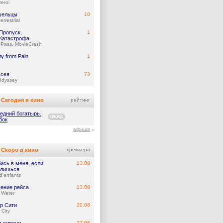
eroi
шельцы
10
errestrial
Пропуск,
1
Катастрофа
ePass, MovieCrash
y from Pain
1
сея
73
Odyssey
Сегодня в кино
рейтинг
едний богатырь.
ПРОМО
бок
афиша
Скоро в кино
премьера
ись в меня, если
13.08
лишься
d'enfants
ение рейса
13.08
 Water
р Сити
20.08
 City
27.08