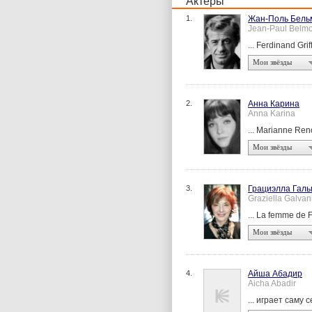
Актеры
1.
Жан-Поль Бель
Jean-Paul Belmo
... Ferdinand Grif
Мои звёзды
2.
Анна Карина
Anna Karina
... Marianne Ren
Мои звёзды
3.
Грациэлла Галь
Graziella Galvan
... La femme de 
Мои звёзды
4.
Айша Абадир
Aicha Abadir
... играет саму 