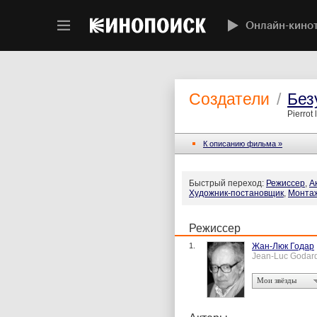
Онлайн-кино
Создатели
/
Без
Pierrot 
К описанию фильма »
Быстрый переход:
Режиссер
,
А
Художник-постановщик
,
Монта
Режиссер
1.
Жан-Люк Годар
Jean-Luc Godar
Мои звёзды