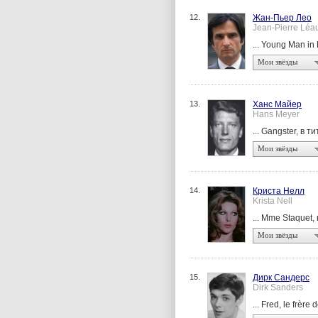
12.
Жан-Пьер Лео
Jean-Pierre Léa
... Young Man in
Мои звёзды
13.
Ханс Майер
Hans Meyer
... Gangster, в т
Мои звёзды
14.
Криста Нелл
Krista Nell
... Mme Staquet,
Мои звёзды
15.
Дирк Сандерс
Dirk Sanders
... Fred, le frèr