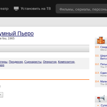
театр
Установить на ТВ
умный Пьеро
le fou, 1965
110.
Свид
Witne
111.
Шерл
Ватс
ктеры
,
Продюсер
,
Сценаристы
,
Оператор
,
Композитор
,
112.
Пяты
жер
The F
113.
Один
Home 
114.
Маль
The B
d
Супе