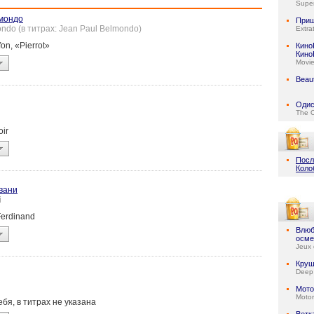
Super
мондо
При
ndo (в титрах: Jean Paul Belmondo)
Extrat
fon, «Pierrot»
Кино
Кино
Movi
Beaut
Одис
The 
oir
Посл
Коло
вани
i
Ferdinand
Влюб
осме
Jeux 
Круш
Deep
Мото
Motor
себя, в титрах не указана