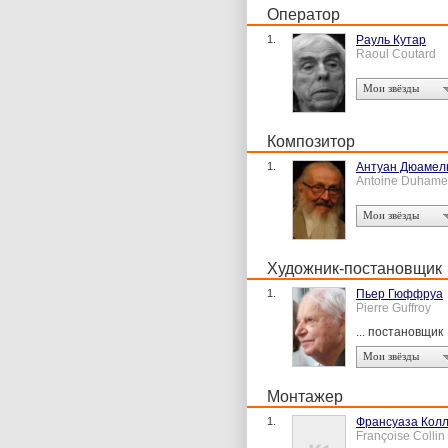
Оператор
1.
Рауль Кутар
Raoul Coutard
Мои звёзды
Композитор
1.
Антуан Дюамел
Antoine Duhame
Мои звёзды
Художник-постановщик
1.
Пьер Гюффруа
Pierre Guffroy
... постановщик
Мои звёзды
Монтажер
1.
Франсуаза Кол
Françoise Collin