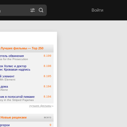
Войти
Лучшие фильмы — Top 250
етель обвинения
8.199
ss for the Prosecution
ок Холмс и доктор
8.198
он: Кровавая надпись
й элемент
8.195
ifth Element
 дома
8.194
Alone
чик в полосатой пижаме
8.194
oy in the Striped Pajamas
лучшие фильмы
Новые рецензии
всего
ргерои
9