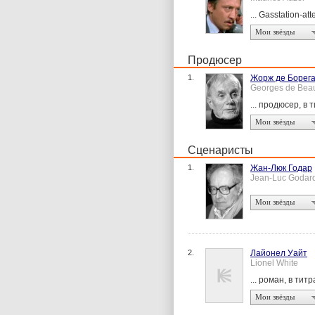
... Gasstation-at
Мои звёзды
Продюсер
1.
Жорж де Борег
Georges de Bea
... продюсер, в 
Мои звёзды
Сценаристы
1.
Жан-Люк Годар
Jean-Luc Godar
Мои звёзды
2.
Лайонел Уайт
Lionel White
... роман, в тит
Мои звёзды