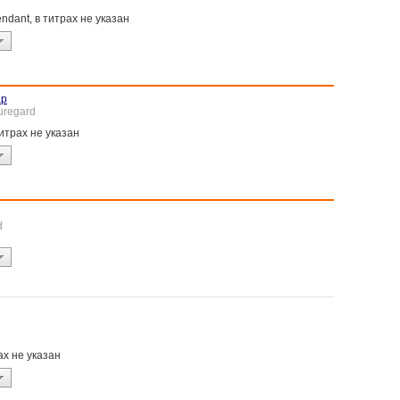
tendant, в титрах не указан
ар
uregard
титрах не указан
d
рах не указан