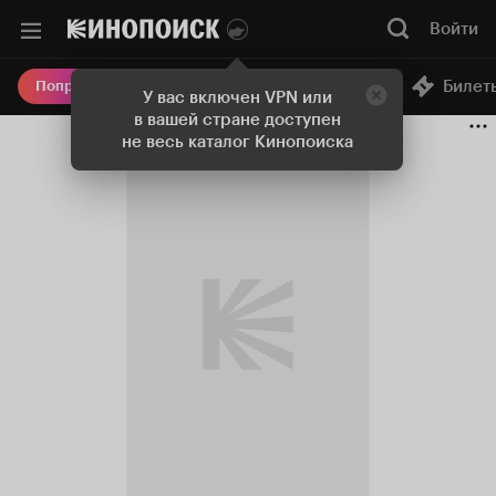
Войти
Онлайн-кинотеатр
Билет
Попробовать Плюс
У вас включен VPN или
в вашей стране доступен
не весь каталог Кинопоиска