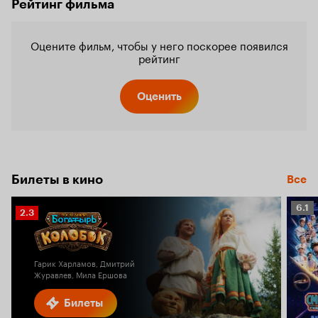
Рейтинг фильма
Оцените фильм, чтобы у него поскорее появился
рейтинг
Оценить
Билеты в кино
Все
Рейт
6.1
Рейтинг
2.3
Кино
Кинопоиска
6.1
2.3
Гарик Харламов, Дмитрий
Журавлев, Мила Ершова
Билеты