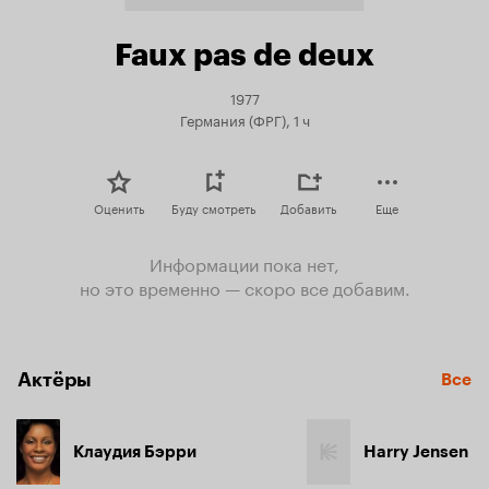
Faux pas de deux
1977
Германия (ФРГ), 1 ч
Оценить
Буду смотреть
Добавить
Еще
Информации пока нет,
но это временно — скоро все добавим.
Актёры
Все
Клаудия Бэрри
Harry Jensen