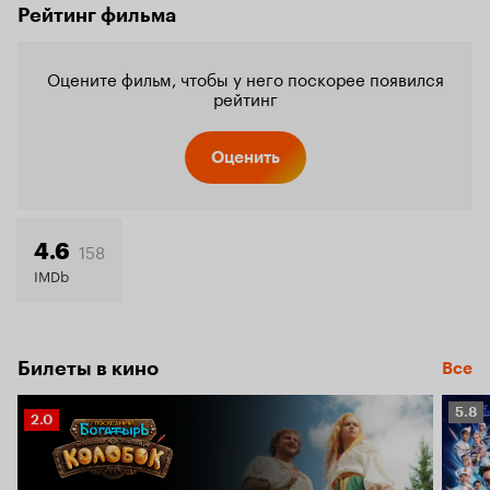
Рейтинг фильма
Оцените фильм, чтобы у него поскорее появился
рейтинг
Оценить
158
4.6
IMDb
Билеты в кино
Все
Рейт
5.8
Рейтинг
2.0
Кино
Кинопоиска
5.8
2.0