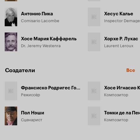
Антонио Пика
Хесус Калье
Comisario Lacombe
Inspector Demage
Хосе Мария Каффарель
Хорхе Р. Лукас
Dr. Jeremy Westenra
Laurent Leroux
Создатели
Все
Франсиско Родригес Гордильо
Хосе Игнасио 
Режиссёр
Композитор
Пол Нэши
Томки де ла Пе
Сценарист
Композитор