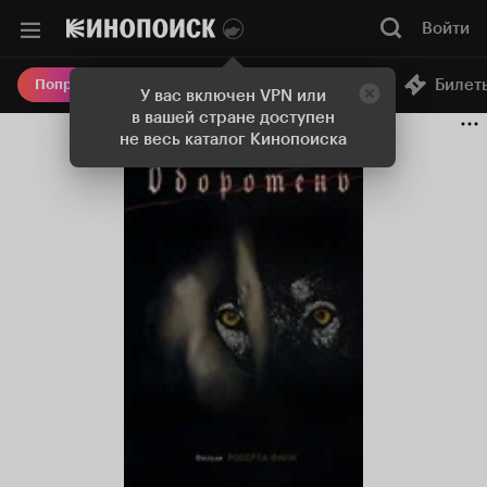
Войти
Онлайн-кинотеатр
Билет
Попробовать Плюс
У вас включен VPN или
в вашей стране доступен
не весь каталог Кинопоиска