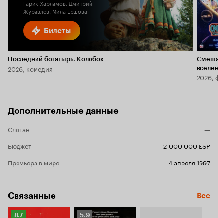
Гарик Харламов, Дмитрий
Журавлев, Мила Ершова
Билеты
Последний богатырь. Колобок
Смеша
2026, комедия
вселе
2026, 
Дополнительные данные
Слоган
—
Бюджет
2 000 000 ESP
Премьера в мире
4 апреля 1997
Связанные
Все
Рейтинг
Рейтинг
8.7
5.9