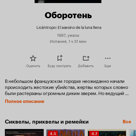
Оборотень
Licántropo: El asesino de la luna llena
1997, ужасы
Испания, 1 ч 31 мин
Оценить
Буду смотреть
Добавить
Еще
В небольшом французском городке неожиданно начали 
происходить жестокие убийства, жертвы которых словно 
были растерзаны огромным диким зверем. Но ведущий 
дело комиссар Лякомб не верит ни в каких диких зверей, 
Полное описание
последние из которых были уничтожены в окрестностях 
больше двух веков назад. И уж тем более он не верит в 
оборотней. Зато в них верит доктор Мина Вестерна, 
Сиквелы, приквелы и ремейки
Все
которую поразил анализ крови ее постоянного пациента, 
известного писателя Вальдемара Данинского.

Рейтинг
Рейтинг
4.5
4.7