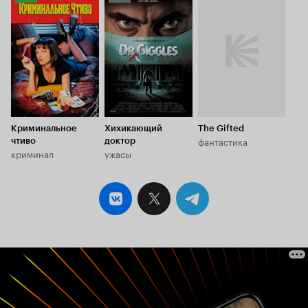
Кинопоиска
Кинопоиска
8.7
5.9
Криминальное
Хихикающий
The Gifted
фантастика
чтиво
доктор
криминал
ужасы