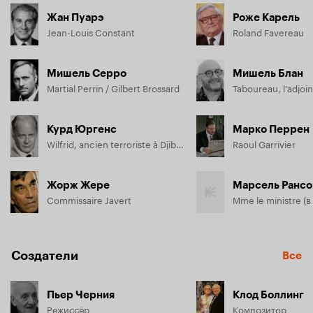
очень похожий на него двоюродный брат, актер.
Жан Пуарэ
Роже Карель
Jean-Louis Constant
Roland Favereau
Мишель Серро
Мишель Блан
Martial Perrin / Gilbert Brossard
Taboureau, l'adjoin
Курд Юргенс
Марко Перрен
Wilfrid, ancien terroriste à Djibouti
Raoul Garrivier
Жорж Жере
Марсель Рансо
Commissaire Javert
Создатели
Все
Пьер Черния
Клод Боллинг
Режиссёр
Композитор