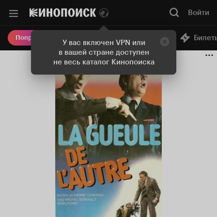
Войти
Онлайн-кинотеатр
Билет
Попробовать Плюс
У вас включен VPN или
в вашей стране доступен
не весь каталог Кинопоиска