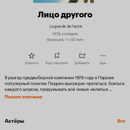
Лицо другого
La gueule de l'autre
1979, комедия
Франция, 1 ч 40 мин
Оценить
Буду смотреть
Добавить
Еще
В разгар предвыборной кампании 1978 года в Париже 
популярный политик Перрен вынужден прятаться, бояться 
каждого шороха, придумывать всё новые нелепые 
истории, чтобы не появляться на публике. Дело в том, что 
Полное описание
из тюрьмы сбежал его давний знакомый — бывший 
наемник, осуждённый за насилие  и попытку переворота в 
Джибути (тогда это была французская колония в Африке). 
На суде тот пообещал убить всех, связанных с этим делом 
Актёры
Все
промышленников, финансистов и политиков. А значит — и 
Перрена. И он решается на подмену. Его место занимает 