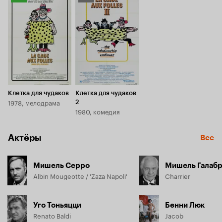
Кинопоиска
Кинопоиска
7.2
6.8
Клетка для чудаков
Клетка для чудаков
1978, мелодрама
2
1980, комедия
Актёры
Все
Мишель Серро
Мишель Галаб
Albin Mougeotte / 'Zaza Napoli'
Charrier
Уго Тоньяцци
Бенни Люк
Renato Baldi
Jacob