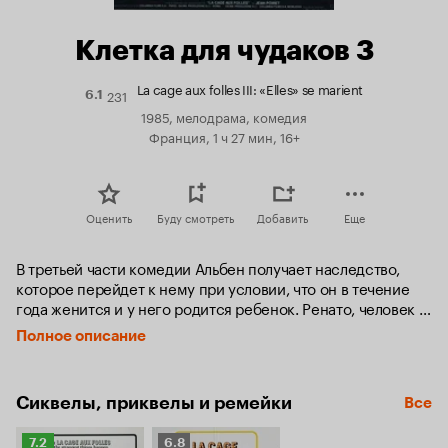
Клетка для чудаков 3
La cage aux folles III: «Elles» se marient
231
Рейтинг
6.1
Кинопоиска
1985, мелодрама, комедия
6.1
Франция, 1 ч 27 мин, 16+
Оценить
Буду смотреть
Добавить
Еще
В третьей части комедии Альбен получает наследство, 
которое перейдет к нему при условии, что он в течение 
года женится и у него родится ребенок. Ренато, человек 
прагматичный и волевой, прокручивает множество 
Полное описание
коварных планов, чтобы доставить упрямца к алтарю, 
включая притворство, что якобы в результате несчастного 
случая была восстановлена его гетеросексуальность. 
Сиквелы, приквелы и ремейки
Все
Занимался он и сводничеством, раздобыв где-то юную 
роскошную блондинку, которую соблазнил и бросил 
Рейтинг
Рейтинг
беременной ее бывший любовник.
7.2
6.8