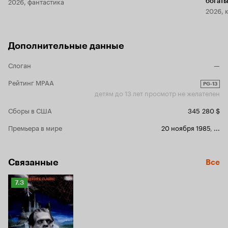
2026, фантастика
богаты
2026, 
Дополнительные данные
Слоган
—
Рейтинг MPAA
PG-13
детям до 13 лет просмотр не желателен
Сборы в США
345 280 $
Премьера в мире
20 ноября 1985
,
...
Связанные
Все
Рейтинг
7.3
Кинопоиска
7.3