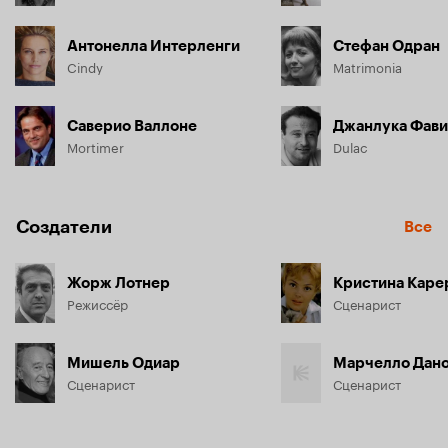
Антонелла Интерленги
Стефан Одран
Cindy
Matrimonia
Саверио Валлоне
Джанлука Фави
Mortimer
Dulac
Создатели
Все
Жорж Лотнер
Кристина Каре
Режиссёр
Сценарист
Мишель Одиар
Марчелло Дан
Сценарист
Сценарист