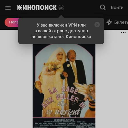
Войти
Онлайн-кинотеатр
Билет
Попробовать Плюс
У вас включен VPN или
в вашей стране доступен
не весь каталог Кинопоиска