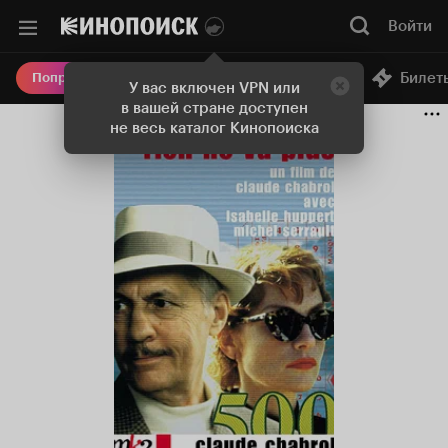
Войти
Онлайн-кинотеатр
Билет
Попробовать Плюс
У вас включен VPN или
в вашей стране доступен
не весь каталог Кинопоиска