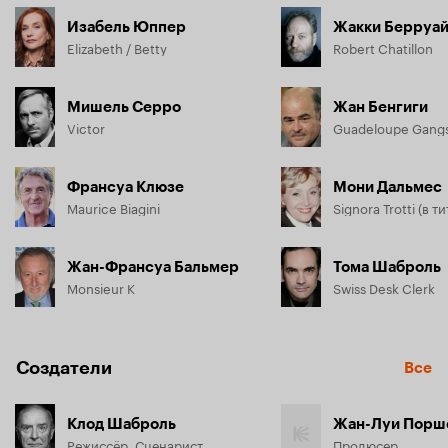
Изабель Юппер
Жакки Берруа
Elizabeth / Betty
Robert Chatillon
Мишель Серро
Жан Бенгиги
Victor
Guadeloupe Gangs
Франсуа Клюзе
Мони Дальмес
Maurice Biagini
Жан-Франсуа Бальмер
Тома Шаброль
Monsieur K
Swiss Desk Clerk
Создатели
Все
Клод Шаброль
Жан-Луи Порш
Режиссёр, Сценарист
Продюсер