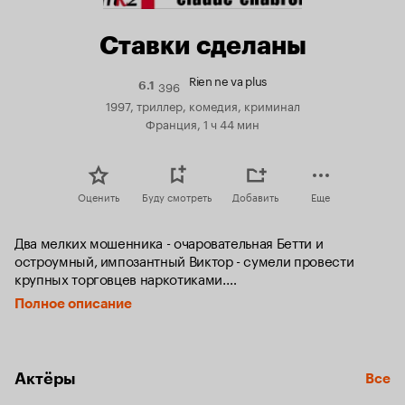
Ставки сделаны
Rien ne va plus
396
Рейтинг
6.1
Кинопоиска
1997, триллер, комедия, криминал
6.1
Франция, 1 ч 44 мин
Оценить
Буду смотреть
Добавить
Еще
Два мелких мошенника - очаровательная Бетти и 
остроумный, импозантный Виктор - сумели провести 
крупных торговцев наркотиками.

Полное описание
Без труда выбрав и соблазнив подходящую жертву, 
хорошенькая Бетти подсыпает ему в вино снотворное, 
потом «сладкая» парочка изымает большую часть денег в 
общий «семейный» котел. Но однажды в сети попадает 
Актёры
Все
симпатичный наркопосредник с чемоданом - сейфом, 
содержащим 50 млн... франков.