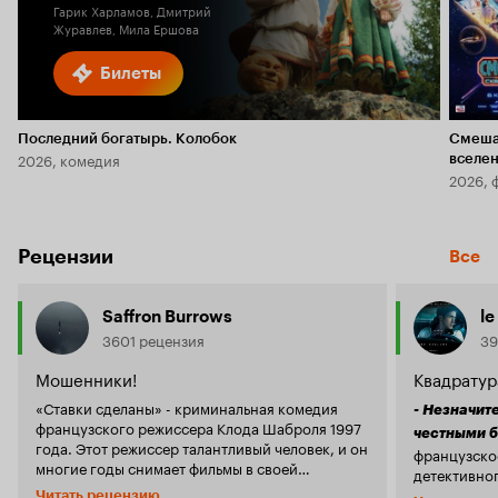
Гарик Харламов, Дмитрий
Журавлев, Мила Ершова
Билеты
Последний богатырь. Колобок
Смеша
2026, комедия
вселе
2026, 
Рецензии
Все
Saffron Burrows
le
3601 рецензия
39
Мошенники!
Квадратура
«Ставки сделаны» - криминальная комедия
- Незначит
французского режиссера Клода Шаброля 1997
честными б
года. Этот режиссер талантливый человек, и он
французско
многие годы снимает фильмы в своей
детективно
атмосфере и постановке. Мне нравятся его
Безусловно,
Читать рецензию