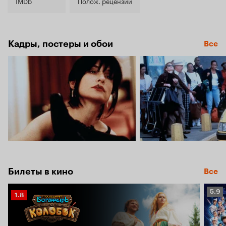
6.1
IMDb
Полож. рецензии
Кадры, постеры и обои
Все
Билеты в кино
Все
Рейт
5.9
Рейтинг
1.8
Кино
Кинопоиска
5.9
1.8