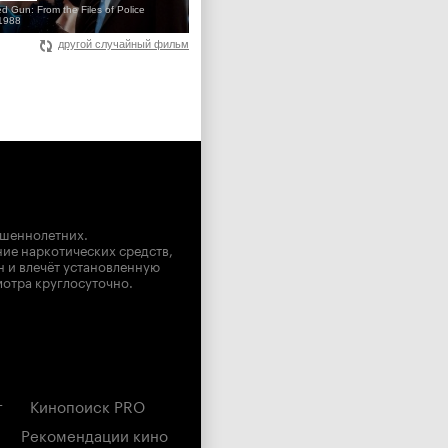
d Gun: From the Files of Police
1988
другой случайный фильм
ршеннолетних.
ние наркотических средств,
н и влечёт установленную
мотра круглосуточно.
г
Кинопоиск PRO
Рекомендации кино