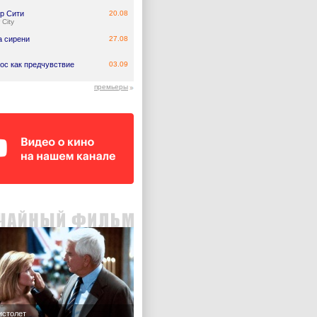
р Сити
20.08
 City
а сирени
27.08
ос как предчувствие
03.09
премьеры
истолет