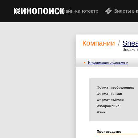
Онлайн-кинотеатр
Билеты в 
Компании
/
Snea
Sneakers
Информация o фильме »
Формат изображения:
Формат копии:
Формат съёмок:
Изображение:
Язык:
Производство: