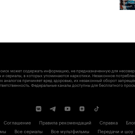
The Nake
Squad!, 
оиск может содержать информацию, не предназначенную для несове
 и сериалы, в которых упоминаются наркотики. Незаконное потребле
х аналогов причиняет вред здоровью, их незаконный оборот запрещё
тветственность. Федеральные каналы доступны для бесплатного прос
Соглашение
Правила рекомендаций
Справка
Бло
ьмы
Все сериалы
Все мультфильмы
Передачи и шоу