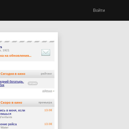
Войти
rs
s, 1921
ка на обновления...
Сегодня в кино
рейтинг
едний богатырь.
ПРОМО
бок
афиша
Скоро в кино
премьера
ись в меня, если
13.08
лишься
d'enfants
ение рейса
13.08
 Water