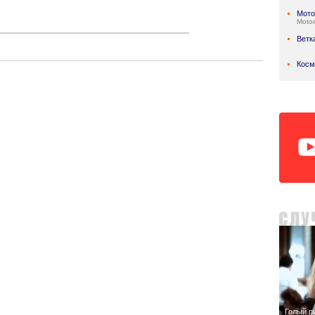
Мото
Motor
Ветк
Косм
Голый п