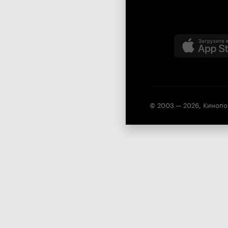
© 2003 —
2026
,
Кинопо