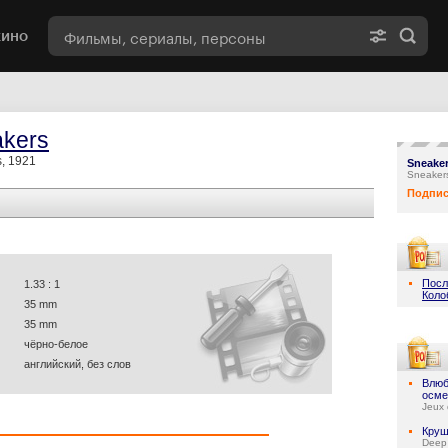
кино
kers
, 1921
Sneake
Sneaker
Подпис
Посл
1.33 : 1
Коло
35 mm
35 mm
чёрно-белое
английский, без слов
Влюб
осме
Jeux 
Круш
Deep