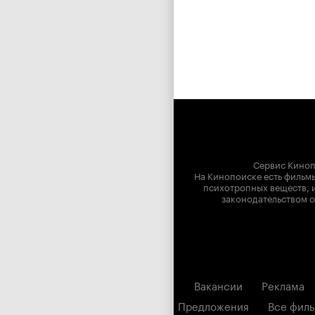
Сервис Киноп
На Кинопоиске есть фильмы
психотропных веществ, и
законодательством о
Вакансии
Реклама
Предложения
Все фил