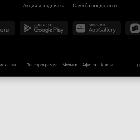
Акции и подписка
Служба поддержки
иск
Телепрограмма
Музыка
Афиша
Книги
П
18
+