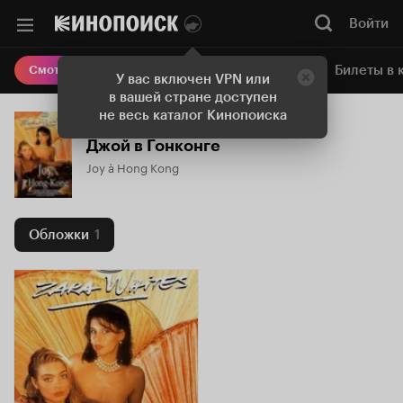
Войти
Онлайн-кинотеатр
Билеты в 
Смотреть кино
У вас включен VPN или
в вашей стране доступен
не весь каталог Кинопоиска
Джой в Гонконге
Joy à Hong Kong
Обложки
1